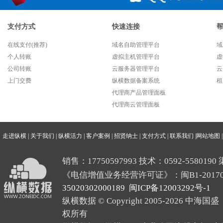
支付方式
快速连接
在线支付(推荐)
域名自助管理平台
域
个人转账
虚拟主机管理平台
虚
公司转账
云服务器管理平台
云
上门交费
纵横数据备案系统
租
代理商产品管理面板
代理商云管理面板
走进纵横
|
关于我们
|
纵横活力
|
客户案例
|
招贤纳士
|
支付方式
|
联系我们
|
网站地图
|
销售：17750597993 技术：0592-5580190 
《电信增值业务经营许可证》：闽B1-20170
35020302000189
闽ICP备12003292号-1
纵横数据 © Copyright 2005-2026
权所有