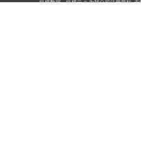
纵横数据、纵横云 ® 为我公司注册商标, 未