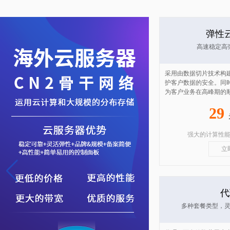
弹性
高速稳定高
采用由数据切片技术构
护客户数据的安全。同
为客户业务在高峰期的
29
强大的计算性
立
代
多种套餐类型，