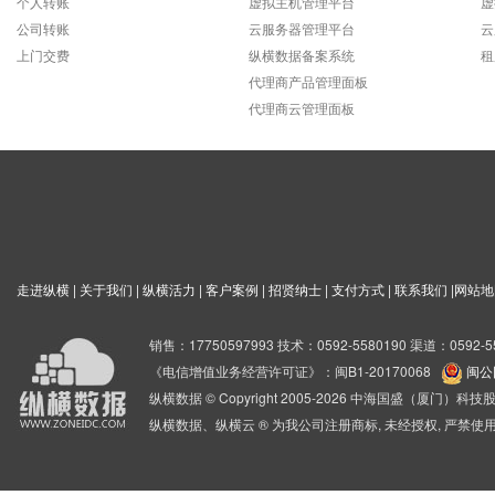
个人转账
虚拟主机管理平台
虚
公司转账
云服务器管理平台
云
上门交费
纵横数据备案系统
租
代理商产品管理面板
代理商云管理面板
走进纵横
|
关于我们
|
纵横活力
|
客户案例
|
招贤纳士
|
支付方式
|
联系我们
|
网站地
销售：17750597993 技术：0592-5580190 渠道：0592-5
《电信增值业务经营许可证》：闽B1-20170068
闽公网
纵横数据 © Copyright 2005-2026 中海国盛（厦门）
纵横数据、纵横云 ® 为我公司注册商标, 未经授权, 严禁使