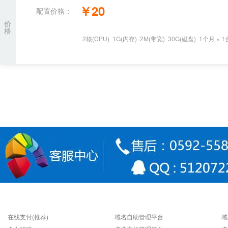
￥
20
配置价格：
价
格
2
核
(CPU)
1
G
(内存)
2
M(带宽)
30
G(磁盘)
1个月
×
1
支付方式
快速连接
在线支付(推荐)
域名自助管理平台
域