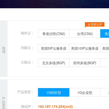
台湾原生IP
海外云：
香港沙田(CN2)
台湾(CN2)
美
功能云：
地
美国5IP云服务器
美国10IP云服务器
美国
域
大陆云：
北京多线(BGP)
郑州多线(BGP)
产品类型：
1G特价型
1G企业型
产
品
类
测试IP：
163.197.174.254(cn2)
型