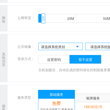
网
公网带宽：
25M
25M
50M
50M
络
公共镜像：
请选择系统类别
请选择系统
系
统
登录方式：
设置密码
暂不设置
信
息
主机创建后，自动生成的密码请在控制面板查
基础服务
服务类型：
银牌服务
免费
服
199.00元/月
务
适合专业级客户,服务器内