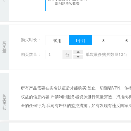
部问题单项收费
购买时长：
试用
1
个月
3
6
购
买
量
购买数量：
单次最多购买数量10台
台
所有产品需要在实名认证后才能购买;禁止一切翻墙VPN、
购
权益的信息内容;严禁利用服务器资源进行流量穿透、扫描肉
买
需
全的任何行为;我司有严格的监控措施，如有发现有违反国家法
知