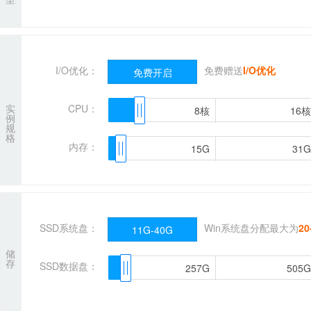
I/O优化：
免费赠送
I/O优化
免费开启
实
CPU：
8核
8核
16核
16核
例
规
格
内存：
15G
15G
31G
31G
SSD系统盘：
Win系统盘分配最大为
20
11G-40G
储
存
SSD数据盘：
257G
257G
505G
505G