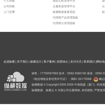
个人转账
虚拟主机管理平台
虚
公司转账
云服务器管理平台
云
上门交费
纵横数据备案系统
租
代理商产品管理面板
代理商云管理面板
走进纵横
|
关于我们
|
纵横活力
|
客户案例
|
招贤纳士
|
支付方式
|
联系我们
|
网站地
销售：17750597993 技术：0592-5580190 渠道：0592-5
《电信增值业务经营许可证》：闽B1-20170068
闽公网
纵横数据 © Copyright 2005-2026 中海国盛（厦门）
纵横数据、纵横云 ® 为我公司注册商标, 未经授权, 严禁使