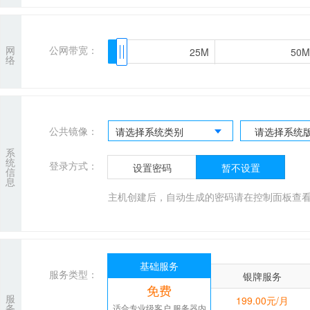
网
公网带宽：
25M
25M
50M
50M
络
公共镜像：
请选择系统类别
请选择系统
系
统
登录方式：
设置密码
暂不设置
信
息
主机创建后，自动生成的密码请在控制面板查
基础服务
服务类型：
银牌服务
免费
服
199.00元/月
务
适合专业级客户,服务器内