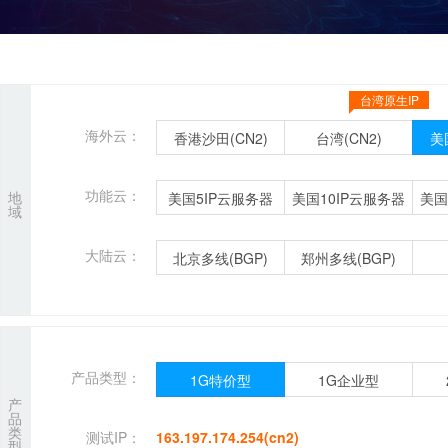
台湾原生IP
海外云：
香港沙田(CN2)
台湾(CN2)
美
功能云：
地
美国5IP云服务器
美国10IP云服务器
美国
域
大陆云：
北京多线(BGP)
郑州多线(BGP)
产品类型：
1G特价型
1G企业型
产
品
类
测试IP：
163.197.174.254(cn2)
型