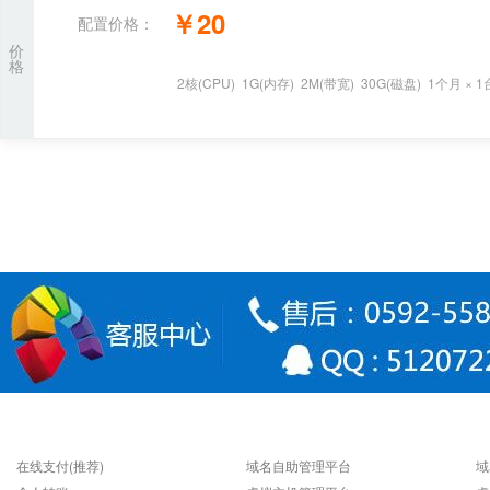
￥
20
配置价格：
价
格
2
核
(CPU)
1
G
(内存)
2
M(带宽)
30
G(磁盘)
1个月
×
1
支付方式
快速连接
在线支付(推荐)
域名自助管理平台
域