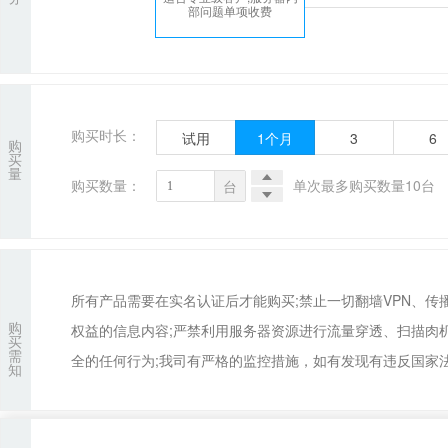
部问题单项收费
购买时长：
试用
1
个月
3
6
购
买
量
购买数量：
单次最多购买数量10台
台
所有产品需要在实名认证后才能购买;禁止一切翻墙VPN、
购
权益的信息内容;严禁利用服务器资源进行流量穿透、扫描肉
买
需
全的任何行为;我司有严格的监控措施，如有发现有违反国家法
知