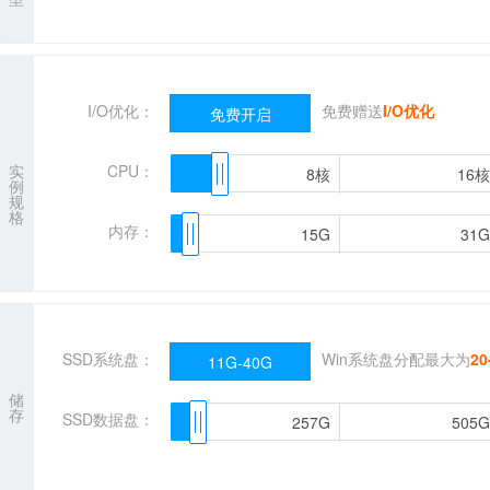
I/O优化：
免费赠送
I/O优化
免费开启
实
CPU：
8核
8核
16核
16核
例
规
格
内存：
15G
15G
31G
31G
SSD系统盘：
Win系统盘分配最大为
20
11G-40G
储
存
SSD数据盘：
257G
257G
505G
505G