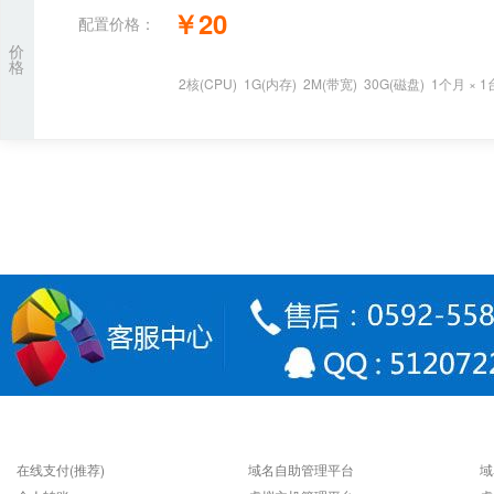
￥
20
配置价格：
价
格
2
核
(CPU)
1
G
(内存)
2
M(带宽)
30
G(磁盘)
1个月
×
1
支付方式
快速连接
在线支付(推荐)
域名自助管理平台
域