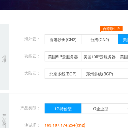
台湾原生IP
海外云：
香港沙田(CN2)
台湾(CN2)
美
功能云：
地
美国5IP云服务器
美国10IP云服务器
美国
域
大陆云：
北京多线(BGP)
郑州多线(BGP)
产品类型：
1G特价型
1G企业型
产
品
类
测试IP：
163.197.174.254(cn2)
型