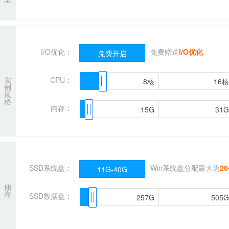
I/O优化：
免费赠送
I/O优化
免费开启
实
CPU：
8核
8核
16核
16核
例
规
格
内存：
15G
15G
31G
31G
SSD系统盘：
Win系统盘分配最大为
20
11G-40G
储
存
SSD数据盘：
257G
257G
505G
505G