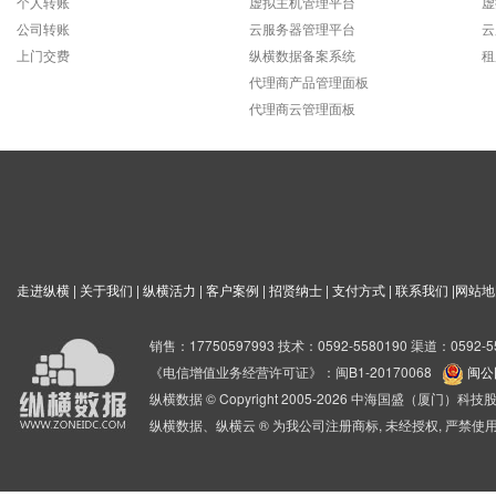
个人转账
虚拟主机管理平台
虚
公司转账
云服务器管理平台
云
上门交费
纵横数据备案系统
租
代理商产品管理面板
代理商云管理面板
走进纵横
|
关于我们
|
纵横活力
|
客户案例
|
招贤纳士
|
支付方式
|
联系我们
|
网站地
销售：17750597993 技术：0592-5580190 渠道：0592-5
《电信增值业务经营许可证》：闽B1-20170068
闽公网
纵横数据 © Copyright 2005-2026 中海国盛（厦门）
纵横数据、纵横云 ® 为我公司注册商标, 未经授权, 严禁使