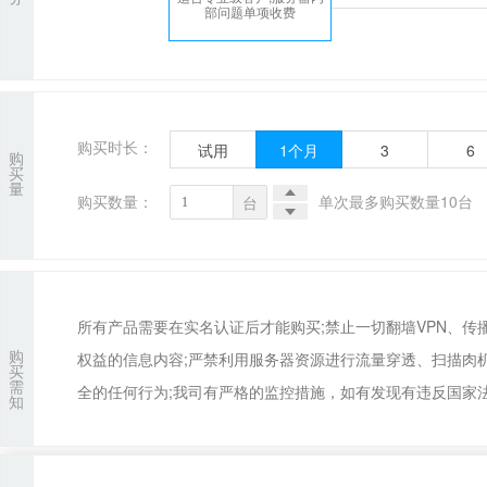
部问题单项收费
购买时长：
试用
1
个月
3
6
购
买
量
购买数量：
单次最多购买数量10台
台
所有产品需要在实名认证后才能购买;禁止一切翻墙VPN、
购
权益的信息内容;严禁利用服务器资源进行流量穿透、扫描肉
买
需
全的任何行为;我司有严格的监控措施，如有发现有违反国家法
知