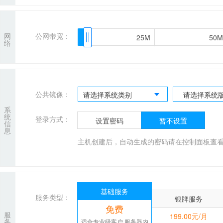
网
公网带宽：
25M
25M
50M
50M
络
公共镜像：
请选择系统类别
请选择系统
系
统
登录方式：
设置密码
暂不设置
信
息
主机创建后，自动生成的密码请在控制面板查
基础服务
服务类型：
银牌服务
免费
服
199.00元/月
务
适合专业级客户,服务器内