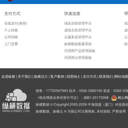
支付方式
快速连接
在线支付(推荐)
域名自助管理平台
域
个人转账
虚拟主机管理平台
虚
公司转账
云服务器管理平台
云
上门交费
纵横数据备案系统
租
代理商产品管理面板
代理商云管理面板
走进纵横
|
关于我们
|
纵横活力
|
客户案例
|
招贤纳士
|
支付方式
|
联系我们
|
网站地
销售：17750597993 技术：0592-5580190 渠道：0592-558
《电信增值业务经营许可证》：闽B1-20170068
闽公网安
纵横数据 © Copyright 2005-2026 中海国盛（厦门）科
纵横数据、纵横云 ® 为我公司注册商标, 未经授权, 严禁使用