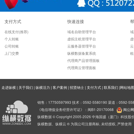
支付方式
快速连接
在线支付(推荐)
域名自助管理平台
域
个人转账
虚拟主机管理平台
虚
公司转账
云服务器管理平台
云
上门交费
纵横数据备案系统
租
代理商产品管理面板
代理商云管理面板
走进纵横
|
关于我们
|
纵横活力
|
客户案例
|
招贤纳士
|
支付方式
|
联系我们
|
网站地
销售：17750597993 技术：0592-5580190 渠道：0592-558
《电信增值业务经营许可证》：闽B1-20170068
闽公网安
纵横数据 © Copyright 2005-2026 中海国盛（厦门）科
纵横数据、纵横云 ® 为我公司注册商标, 未经授权, 严禁使用