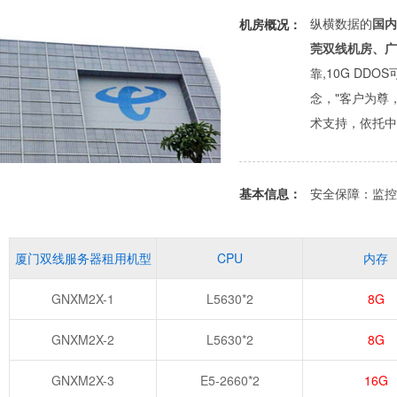
纵横数据的
国内
机房概况：
莞双线机房、广
靠,10G D
念，"客户为尊
术支持，依托中
基本信息：
安全保障：监控
厦门双线服务器租用机型
CPU
内存
GNXM2X-1
L5630*2
8G
GNXM2X-2
L5630*2
8G
GNXM2X-3
E5-2660*2
16G