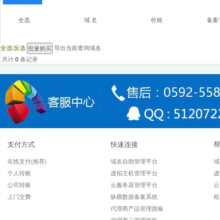
全选
域 名
价格
备案
全选/反选
导出当前查询域名
共计
0
条记录
支付方式
快速连接
在线支付(推荐)
域名自助管理平台
域
个人转账
虚拟主机管理平台
虚
公司转账
云服务器管理平台
云
上门交费
纵横数据备案系统
租
代理商产品管理面板
代理商云管理面板