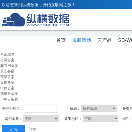
欢迎您来到纵横数据，开始互联网之旅！
首页
最新活动
云产品
SD-W
全部域名
万网备案
非万网备案
景安备案
西部备案
美橙备案
中数备案
腾讯云备案
小鸟云备案
关键字包含：
后缀：
备案
是否备案：
备案地区：
排序
清空