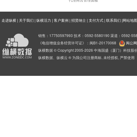
走进纵横
|
关于我们
|
纵横活力
|
客户案例
|
招贤纳士
|
支付方式
|
联系我们
|
网站地
销售：17750597993 技术：0592-5580190 渠道：0592-558
《电信增值业务经营许可证》：闽B1-20170068
闽公网安
纵横数据 © Copyright 2005-2026 中海国盛（厦门）科
纵横数据、纵横云 ® 为我公司注册商标, 未经授权, 严禁使用