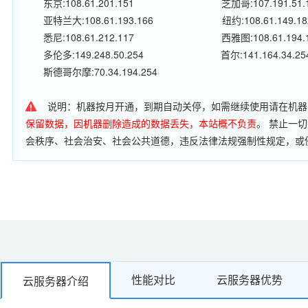
东京:108.61.201.151
芝加哥:107.191.51.
亚特兰大:108.61.193.166
纽约:108.61.149.18
悉尼:108.61.212.117
西雅图:108.61.194.
多伦多:149.248.50.254
首尔:141.164.34.25
斯德哥尔摩:70.34.194.254
说明：机器按月开通，到期自动关停，如需继续使用请在机器
保留数据，因机器删除造成的数据丢失，本站概不负责
。 禁止一
会秩序、社会治安、社会公共道德，违反法律法规强制性规定，或
行流量穿透、扫描肉机、搭建代理服务器、搭建邮件服务器，利用
电信网络安全和信息安全的任何行为;我司有严格的监控措施，如有
闭，不予退款。
性能对比
云服务器优势
云服务器介绍