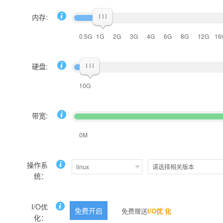
内存:
0.5G
1G
2G
3G
4G
6G
8G
12G
16
硬盘:
10G
带宽:
0M
操作系
linux
请选择相关版本
统：
I/O优
免费开启
免费赠送
I/O优 化
化：