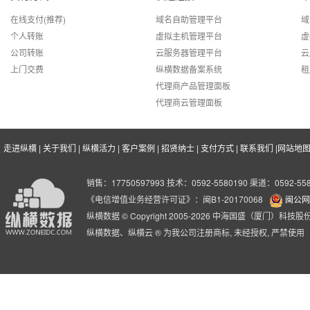
可靠性不低于99.9%
Q
高！同等配置产品，价格远低于
形式一般在100
在线支付(推荐)
域名自助管理平台
域
行业均价！
可以。弹性云服务器按需购买，可单独扩容CPU、磁盘、带宽等。
曲阜市金融消费权益保护协会
A
个人转账
虚拟主机管理平台
虚
公司转账
云服务器管理平台
云
曲阜市金融消费权益保护协会（简称:
更大带宽
优质服务
上门交费
纵横数据备案系统
租
方性和非营利性的社会团体
品牌&规模
Q
国内五大顶级数据中心可选，带
领先的控制面板
代理商产品管理面板
官方网址：www.qfjrxh.com
宽可达100M；完全满足用户的多
启，自助系统重
11年行业经验,全球领先的云计算
代理商云管理面板
可以。弹性云服务器部分机房（香港机房20元/美国机房10元/韩国机房
A
种互联网应用需求。
站管理助手，管
平台 拥有良好的品牌形象和服务
客户感言:
使用的业务已经快一年了，利用的弹性云，实现了业
7X24小时无忧
口碑,管理着超过30万个网站。
走进纵横
|
关于我们
|
纵横活力
|
客户案例
|
招贤纳士
|
支付方式
|
联系我们
|
网站地
Q
深圳市爱豆网络技术有限公司
弹性云服务器数据实时保存2份，即使损坏也不会导致数据丢失。同
A
深圳市爱豆网络技术有限公司成立于
销售：17750597993 技术：0592-5580190 渠道：0592-558
云主机VPS传统主机性能对比表
备份，同时可以单独挂载备份盘恢复部分数据。
分析开创了新的追星方式和玩法，旗
《电信增值业务经营许可证》：闽B1-20170068
闽公网安
高性能
用户关系、增强用户黏性。
纵横数据 © Copyright 2005-2026 中海国盛（厦门）科
主机CPU、内存各项性能指标业
纵横数据、纵横云 ® 为我公司注册商标, 未经授权, 严禁使用
官方网址：http://idol001.com
热销
Q
界领先,超高I/O速度 SSD固态硬
第三代弹性云主机
盘,优异的云架构和计算能力满足
客户感言:
的云主机用的很省心，非常的稳定，售后服务也是满
弹性云服务器是我司研发的第三代云服务器系统，比第二代套餐云服务
A
各种业务要求。
arp防护、内网、多重备份等更多新功能，适合对稳定性要求更高，对
的情况下价格比弹性云要便宜，适合于对稳定性要求不是特别高但是
存储模式
分布式存储、SSD硬盘存储
翱游客户外（让心翱翔，游遍全