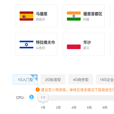
马德里
德里首都区
西班牙
印度
特拉维夫市
华沙
以色列
波兰
1G入门型
2G标准型
4G商务型
16G企
建议至少用双核，单核在很多情况下容易发生CP
CPU:
1核
2核
4核
6核
8核