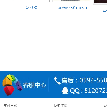
营业执照
电信增值业务许可证附页
互
为什么选择我们？
西玛屋
Q
西玛屋全国品牌蛋糕店，现在已经可
稳定可靠
品"有机栽培原料，制作出的健康与
弹性云服务器是基于若干台服务器或集群通过相关技术进行资源整合
A
环境，操作与独立主机没有区别。 云服务采用分布式存储，免费备份
官方网址： www.ximawu.com
更低价格
更高性能
全国五星级机房架设，分布式存储
国内较早提供云主机应用的服务
32核至强CP
系统, 每份数据保留2个副本,数据
客户感言:
选择已经2年多了，速度和稳定性不错！售后服务很给力！
支付方式
快速连接
商之一，成本控制良好，性价比
台，磁盘速度达8