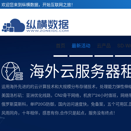
欢迎您来到纵横数据，开始互联网之旅！
首页
最新活动
云产品
SD-W
海外云服务器
运用海外先进的的云计算技术和大规模分布存储技术，处理能力弹性伸
美国洛杉矶：亚洲优化线路，CN2骨干网络，机房7*24小时值班，网络
俄罗斯莫斯科，单IP20G防御，国内访问速度快，免备案，五个可用区
风雨同舟，十年相伴，感恩有你,合作只是起点，服务没有终点！