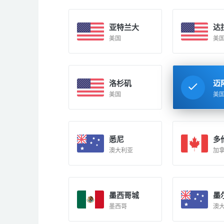
亚特兰大
达
美国
美
洛杉矶
迈
美国
美
悉尼
多
澳大利亚
加
墨西哥城
墨
墨西哥
澳