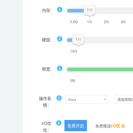
内存:
0.5G
1G
2G
3G
硬盘:
10G
带宽:
0M
操作系
linux
请选择相
统：
I/O优
免费开启
免费赠送
I/O优 化
化：