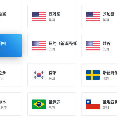
拉斯
西雅图
芝加哥
国
美国
美国
阿密
纽约（新泽西州）
硅谷
国
美国
美国
伦多
首尔
斯德哥
拿大
韩国
瑞典
尔本
圣保罗
圣地亚
大利亚
巴西
智利