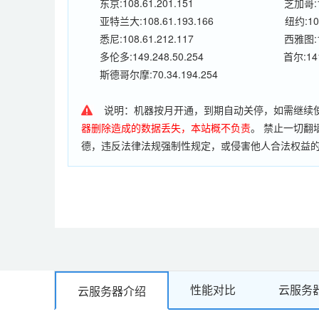
东京:108.61.201.151
芝加哥:10
亚特兰大:108.61.193.166
纽约:108
悉尼:108.61.212.117
西雅图:10
多伦多:149.248.50.254
首尔:141
斯德哥尔摩:70.34.194.254
说明：机器按月开通，到期自动关停，如需继续
器删除造成的数据丢失，本站概不负责
。 禁止一切翻
德，违反法律法规强制性规定，或侵害他人合法权益的
邮件服务器，利用工具发送或转发邮件、对外发包等非
有发现有违反国家法律的网站/应用/行为，立即永久
性能对比
云服务
云服务器介绍