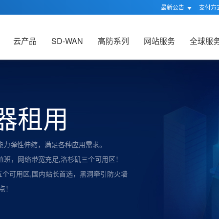
最新公告
支付方
云产品
SD-WAN
高防系列
网站服务
全球服
器租用
能力弹性伸缩，满足各种应用需求。
时值班，网络带宽充足,洛杉矶三个可用区！
五个可用区,国内站长首选，黑洞牵引防火墙
点！