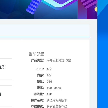
当前配置
产品类型：
海外云服务器1G型
特丹
CPU：
1核
内存：
1G
硬盘：
25G
带宽：
1000Mbps
特
月流量：
1TB
操作系统：
请选择相关版本
存储模式：
分布式集群存储