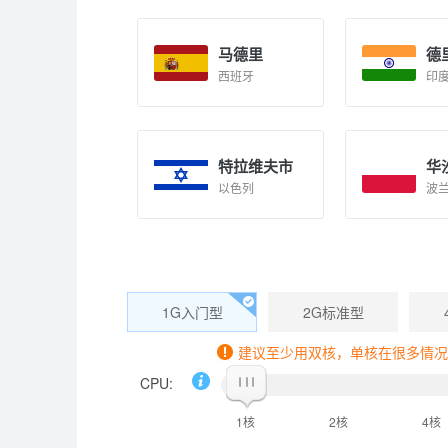
马德里
德
西班牙
印
特拉维夫市
华
以色列
波
1G入门型
2G标准型
建议至少用双核，单核在很多情况下
CPU:
1核
2核
4核