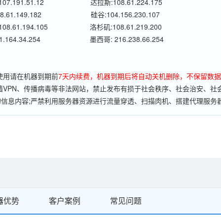
7.191.51.12
达拉斯:108.61.224.175
.61.149.182
硅谷:104.156.230.107
8.61.194.105
洛杉矶:108.61.219.200
.164.34.254
墨西哥: 216.238.66.254
使用请在机器到期前
7天内续费，机器到期后将自动关机删除，不保留数
墙VPN、传播病毒等非法网站，禁止发布有损于社会秩序、社会治安、社
信息内容;严禁利用服务器资源进行流量穿透、扫描肉机、搭建代理服务
法应用;严禁危害电信网络安全和信息安全的任何行为;我司有严格的监控
关闭，不予退款。
器优势
客户案例
常见问题