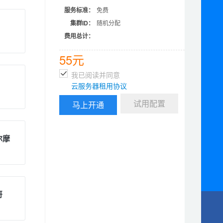
服务标准：
免费
集群ID：
随机分配
费用总计：
55元
我已阅读并同意
云服务器租用协议
试用配置
尔摩
哥