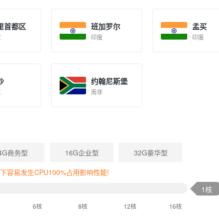
里首都区
班加罗尔
孟买
度
印度
印度
沙
约翰尼斯堡
兰
南非
4G商务型
16G企业型
32G豪华型
容易发生CPU100%占用影响性能!
1核
6核
8核
12核
16核