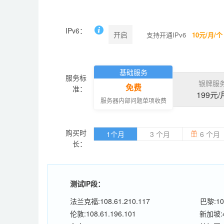
IPv6：
开启
支持开通IPv6
10元/月/个
基础服务
服务标
银牌服
免费
准：
199元/
服务器内部问题单项收费
购买时
1个月
3 个月
6 个月
长：
测试IP段：
法兰克福:108.61.210.117
巴黎:108
伦敦:108.61.196.101
新加坡:45