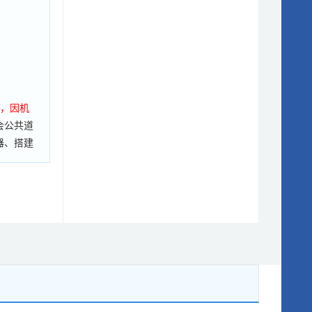
据，因机
会公共道
器、搭建
措施，如