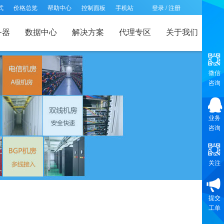
式
价格总览
帮助中心
控制面板
手机站
登录
/
注册
务器
数据中心
解决方案
代理专区
关于我们
微信
咨询
业务
咨询
关注
提交
工单