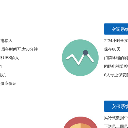
空调系
市电接入
7*24小时
统，后备时间可达90分钟
保存60天
路UPS输入
门禁终端的刷
1
闭路电视监控
电机
6人专业保安队
续供应保证
安保系
风冷式数据中
下送风上回风