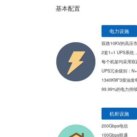
基本配置
电力设施
双路10KV的高压
2套1+1 UPS系
每个机架均采用双
UPS冗余级别：N+
1340KW*3柴油发
99.99%的电力持
机柜设施
200Gbps电信
100Gbps联通