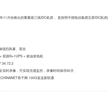
年11月份推出的重量级三线IDC机房， 是按照中国电信集团五星IDC机
御强烈风暴、雷击
 双路N+1UPS + 柴油发电机
4.72.2
时全实时录像，可实现无缝监控，录像时间保存60天
CHINANET骨干网 100G直连新联通