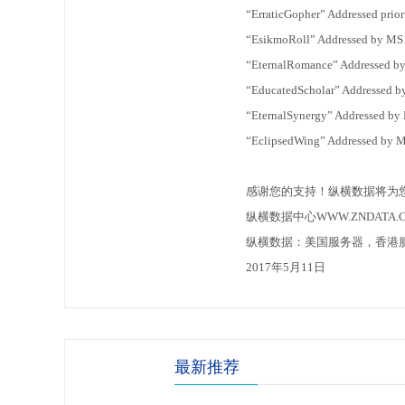
“ErraticGopher” Addressed prior 
“EsikmoRoll” Addressed by MS
“EternalRomance” Addressed b
“EducatedScholar” Addressed 
“EternalSynergy” Addressed b
“EclipsedWing” Addressed by 
感谢您的支持！纵横数据将为
纵横数据中心WWW.ZNDATA.
纵横数据：美国服务器，香港服
2017年5月11日
最新推荐