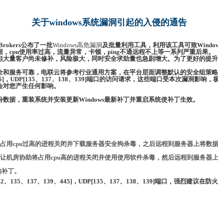
关于windows系统漏洞引起的入侵的通告
Brokers公布了一批
Windows高危漏洞
及批量利用工具，利用该工具可致Windo
，cpu使用率过高，流量异常，卡顿，ping不通远程不上等一系列严重后果。
但大量客户尚未修补，风险极大，同时安全
求助量也急剧增大。为了更好的提升
全和服务可靠，电联云将参考行业通用方案，在平台层面调整默认的安全组策略
9、445]，UDP[135、137、138、139]端口的访问请求，这些端口受本次漏洞
会对您产生任何影响。
数据，重装系统并安装更新Windows最新补丁并重启系统使补丁生效。
占用cpu过高的进程关闭并下载服务器安全狗杀毒，之后远程到服务器上将数
让机房协助将占用cpu高的进程关闭并使用使用软件杀毒，然后远程到服务器
的补丁。
2、135、137、139、445]，UDP[135、137、138、139]端口，强烈建