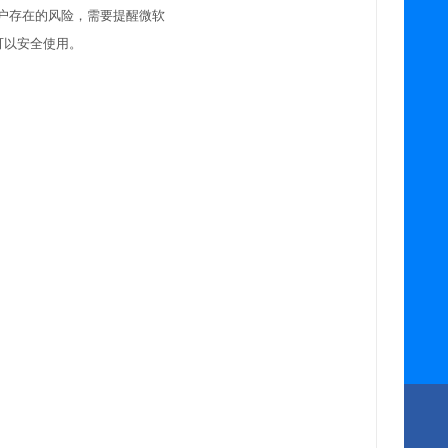
客户存在的风险，需要提醒微软
险，可以安全使用。
部
误
页