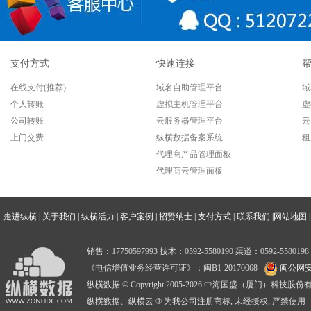
支付方式
快速连接
在线支付(推荐)
域名自助管理平台
域
个人转账
虚拟主机管理平台
虚
公司转账
云服务器管理平台
云
上门交费
纵横数据备案系统
租
代理商产品管理面板
代理商云管理面板
走进纵横
|
关于我们
|
纵横活力
|
客户案例
|
招贤纳士
|
支付方式
|
联系我们
|
网站地图
|
销售：17750597993 技术：0592-5580190 渠道：0592-5580198
《电信增值业务经营许可证》：闽B1-20170068
闽公网安备
纵横数据 © Copyright 2005-2026 中海国盛（厦门）科技
纵横数据、纵横云 ® 为我公司注册商标, 未经授权, 严禁使用