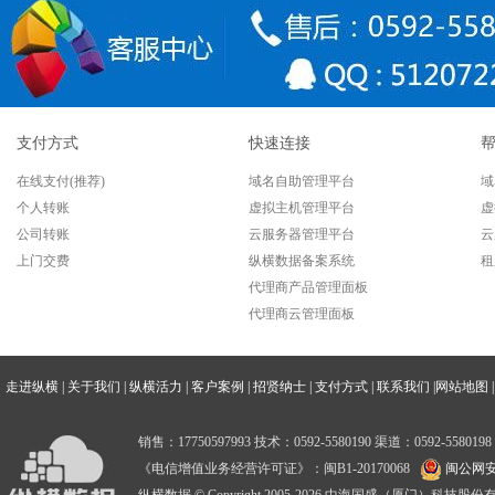
支付方式
快速连接
在线支付(推荐)
域名自助管理平台
域
个人转账
虚拟主机管理平台
虚
公司转账
云服务器管理平台
云
上门交费
纵横数据备案系统
租
代理商产品管理面板
代理商云管理面板
走进纵横
|
关于我们
|
纵横活力
|
客户案例
|
招贤纳士
|
支付方式
|
联系我们
|
网站地图
|
销售：17750597993 技术：0592-5580190 渠道：0592-5580198
《电信增值业务经营许可证》：闽B1-20170068
闽公网安备