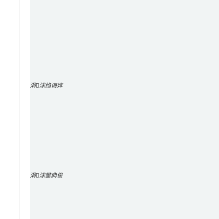
涓浗绉诲姩
涓浗鐢典俊