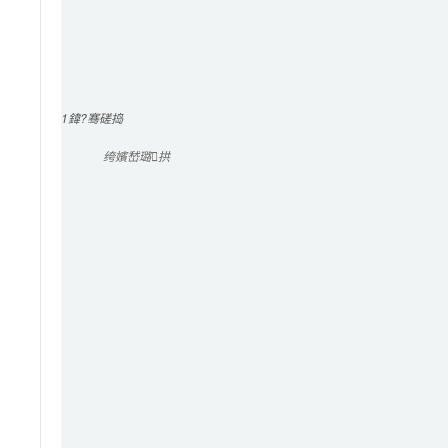
1
鍏?骞磋捣
绔嬪嵆璐拱