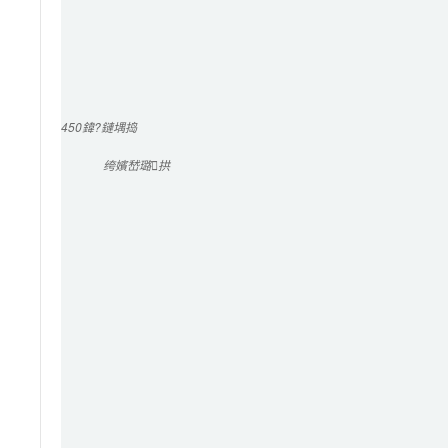
450
鍏?鏈堣捣
绔嬪嵆璐拱