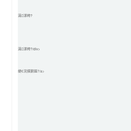
涓浗绔?							
涓浗绔?/div>

绠€浣撲腑鏂?/a>