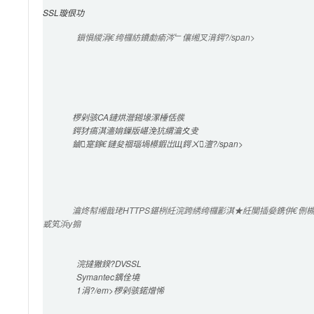
SSL璇佷功
鎻愪緵涓€绔欏紡鐨勮瘉涔﹂儴缃叉湇鍔?/span>

椤剁骇CA鏈烘瀯鎺堟潈棰佸彂
鍔犲瘑淇濇姢鏁版嵁浼犺緭瀹夊叏
鏀寔鎵€鏈夋祻瑙堝櫒鍜岀Щ鍔ㄨ澶?/span>

瀹炵幇缃戠珯HTTPS鍖栵紝浣跨綉绔欏彲淇★紝闃插姭鎸併€
戜笂浜у搧
浣撻獙鍨?DVSSL
Symantec
鍝佺墝
1涓?/em>椤剁骇鍩熷悕