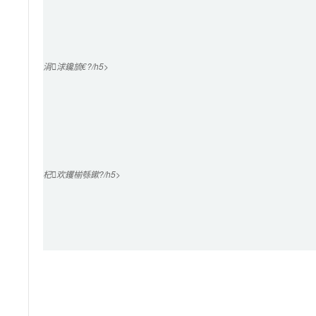
涓浗鑱旈€?/h5>

杞欢钁椾綔鏉?/h5>
