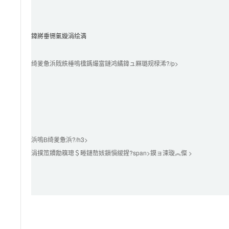
鍏嶈垂铏氭嫙涓绘満
绮夎惫浜戝紩棰嗚櫄鎷熶富鏈鸿繘鍏ュ厤璐规椂浠?/p>

浜嗚В绮夎惫浜?/h3>

涓撲笟鐨勪簯璁＄畻鏈嶅姟鎻愪緵鍟?span>鏌ョ湅璇︽儏 >