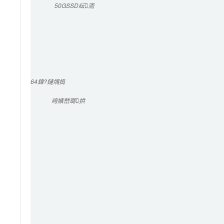
50G
SSD纭洏
64
鍏?鏈堣捣
绔嬪嵆璐拱