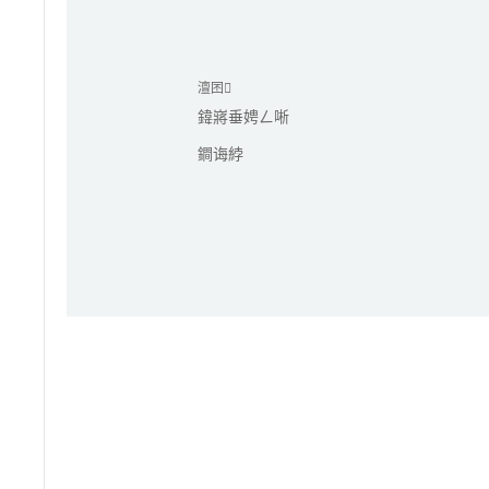
澶囨
鍏嶈垂娉ㄥ唽
鐧诲綍