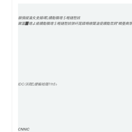
鎻愪緵
瀹夊叏鍚堣
鐨勪簯璁＄畻鏈嶅姟
鏉冨▉璁よ瘉鐨勪簯璁＄畻鏈嶅姟锛屽厖鍒嗕繚闅滄偍鐨勪笟鍔″疄璺典
IDC/浜戣绠楄祫璐?/h5>

CNNIC