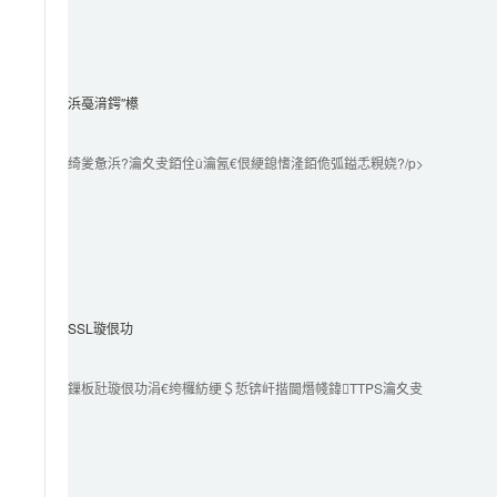
浜戞湇鍔″櫒
绮夎惫浜?瀹夊叏銆佺ǔ瀹氥€佷綆鎴愭湰銆佹弧鎰忎粯娆?/p>

SSL璇佷功
鏁板瓧璇佷功涓€绔欏紡绠＄悊锛屽揩閫熸帴鍏TTPS瀹夊叏