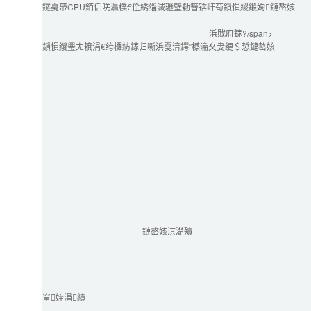
鐩戞帶CPU銆佸唴瀛樸€佺綉缁滅瓑璧勬簮锛屽苟鎻愪緵鍛婅鏈嶅姟
浜戝府鎵?/span>
鎻愪緵璺ㄤ簯涓€绔欏紡鎵归噺浜戞湇鍔″櫒瀹夊叏绠＄悊鏈嶅姟
鏈嶅姟淇濋殰
甯姪涓績