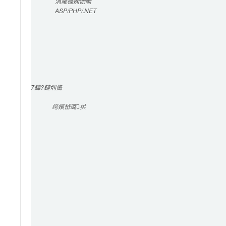
涓嶉檺
娴侀噺
ASP/PHP/.NET
7
鍏?鏈堣捣
绔嬪嵆璐拱