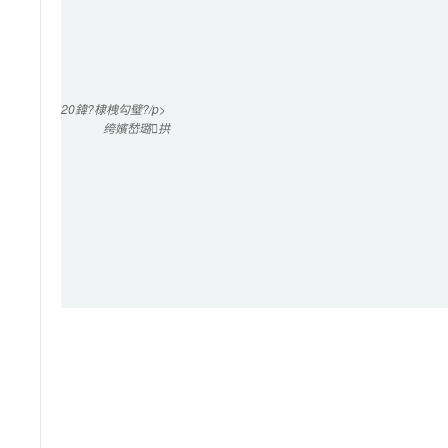
20
鍏?棣栧勾璧?/p>

绔嬪嵆璐拱