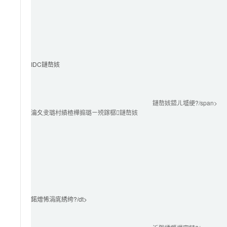
IDC鏈嶅姟
鏈嶅姟鍣ㄦ墭绠?/span>
瀹夊叏璐村績楂樺搧璐ㄧ殑鎵樼鏈嶅姟
鍩熷悕涓庣綉绔?/dt>
