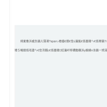
        绮夎惫浜戜负鎮ㄦ彁渚?span>楂橀€熴€佺ǔ瀹氥€佸畨鍏ㄣ€佸脊鎬?/span>鐨勪簯璁＄畻鏈嶅姟

璁＄畻銆佸瓨鍌ㄣ€佺洃鎺с€佸畨鍏紝瀹屽杽鐨勪簯浜у搧婊¤冻鎮ㄧ殑涓