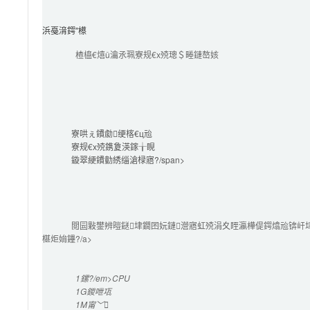
浜戞湇鍔″櫒
楂橀€熺ǔ瀹氶珮寮规€х殑璁＄畻鏈嶅姟
寮哄ぇ鐨勮绠楁€ц兘
寮规€х殑鎸夐渶鎵╁睍
鏇翠綆鐨勭綉缁滄椂寤?/span>

閲囩敤鐢辨暟鎹垏鐗囨妧鏈瀯寤虹殑涓夊眰瀛樺偍鍔熻兘锛屽
椹炬姢鑸?/a>

1鏍?/em>CPU
1G
鍐呭瓨
1M
甯﹀