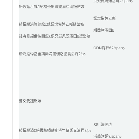
浜戣櫄鎷熶富鏈?/span>
鍩轰簬浜戣绠楃殑铏氭嫙涓绘満鏈嶅姟
鍩熷悕娉ㄥ唽
鎻愪緵浜旀槦绾х殑鍩熷悕娉ㄥ唽鏈嶅姟
缃戠珯澶囨
鍏嶈垂銆佸揩閫熴€佷究鎹风殑澶囨鏈嶅姟
CDN鍔犻€?/span>
鏅鸿兘璋冨害鐨勫唴瀹瑰垎鍙戞湇鍔?/p>
瀹夊叏鏈嶅姟
SSL璇佷功
鎻愪緵涓€绔欏紡鐨勮瘉涔﹂儴缃叉湇鍔?/p>
浜戠洃鎺?/span>