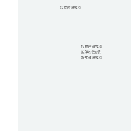
鍏充簬鎴戜滑
鍏充簬鎴戜滑
鏂伴椈鍏憡
鑱旂郴鎴戜滑