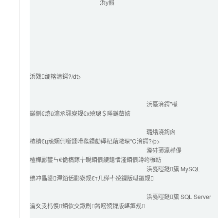
浜у搧
浜戣绠楁湇鍔?/dt>

浜戞湇鍔″櫒
鏋侀€熺ǔ瀹氶珮寮规€х殑璁＄畻鏈嶅姟
璐熻浇鍧囪　
楂樻€ц兘娴侀噺鍒嗗彂鐨勮礋杞藉潎琛℃湇鍔?/p>
瀵硅薄瀛樺偍
楂樺彲鐢ㄣ€佹槗鎵╁睍銆佷綆鎴愭湰銆佷竴绔欏紡
浜戞暟鎹簱 MySQL
绋冲畾鍙潬銆佸彲寮规€т几缂╃殑鏁版嵁鏂规
浜戞暟鎹簱 SQL Server
瀹夊叏杩愯銆佽交鏉剧鐞嗙殑鏁版嵁鏂规