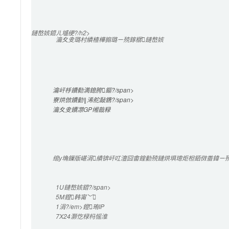
鏈嶅姟鍣ㄦ墭绠?/h2>

瀹夊叏璐村績楂樺搧璐ㄧ殑鎵樼鏈嶅姟
瀹屽杽鐨勬満鎴胯鏂?/span>

寮烘倣鐨勭‖浠舵敮鎸?/span>

瀹夊叏鐨凚GP缃戠粶
绾у埆鏁版嵁涓績锛屽叿澶囧畬鍠勭殑鏈烘埧璁炬柦銆傚畨鍏ㄧ殑
1U
鏈嶅姟鍣?/span>

5M
鐙韩甯﹀
1涓?/em>鐙珛IP
7X24灏忔椂
杩愮淮