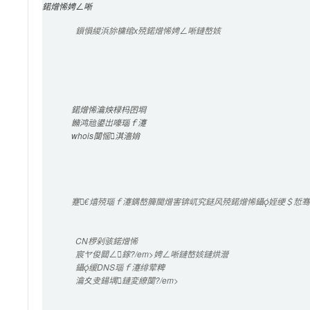
鍩熷悕娉ㄥ唽
鎻愪緵浜旀槦绾х殑鍩熷悕娉ㄥ唽鏈嶅姟
鍩熷悕瀹炴椂杩囨埛
鏅鸿兘鍙岀嚎瑙ｆ瀽
whois闅愮淇濇姢
蹇€熺殑瑙ｆ瀽鍝嶅簲閫熷害锛屼究鎹风殑鍩熷悕鑷姪绠＄悊骞冲
CN
椤剁骇鍩熷悕
宸ヤ俊閮ㄥ鎵?/em>娉ㄥ唽鏈嶅姟鏈烘瀯
鑷缓
DNS
瑙ｆ瀽绯荤粺
瀹夊叏鍚堣鏈変繚闅?/em>