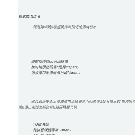
铏氭嫙涓绘満
鍩轰簬浜戣绠楃殑铏氭嫙涓绘満鏈嶅姟
鍗撹秺鐨勬€ц兘浣撻獙
鍑鸿壊鐨勯槻寰¤兘鍔?/span>

涓板瘜鐨勫甫瀹借祫婧?/span>

鍩轰簬绮夎惫浜戞灦璁惧湪绮夎惫浜戦珮鍙敤浜戞湇鍔″櫒涔嬩笂
愯璐ㄩ噺鏈夎緝楂樿姹傜殑鐢ㄦ埛
1G
绌洪棿
鍏嶈垂
鏁版嵁搴?/span>
