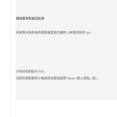
鍏嶈垂铏氭嫙涓绘満
绮夎惫浜戝紩棰嗚櫄鎷熶富鏈鸿繘鍏ュ厤璐规椂浠?/p>

浜嗚В绮夎惫浜?/h3>

涓撲笟鐨勪簯璁＄畻鏈嶅姟鎻愪緵鍟?span>鏌ョ湅璇︽儏 >