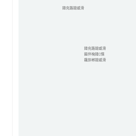
鍏充簬鎴戜滑
鍏充簬鎴戜滑
鏂伴椈鍏憡
鑱旂郴鎴戜滑