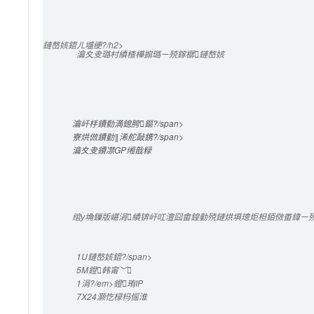
鏈嶅姟鍣ㄦ墭绠?/h2>

瀹夊叏璐村績楂樺搧璐ㄧ殑鎵樼鏈嶅姟
瀹屽杽鐨勬満鎴胯鏂?/span>

寮烘倣鐨勭‖浠舵敮鎸?/span>

瀹夊叏鐨凚GP缃戠粶
绾у埆鏁版嵁涓績锛屽叿澶囧畬鍠勭殑鏈烘埧璁炬柦銆傚畨鍏ㄧ殑
1U
鏈嶅姟鍣?/span>

5M
鐙韩甯﹀
1涓?/em>鐙珛IP
7X24灏忔椂
杩愮淮