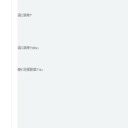
涓浗绔?							
涓浗绔?/div>

绠€浣撲腑鏂?/a>