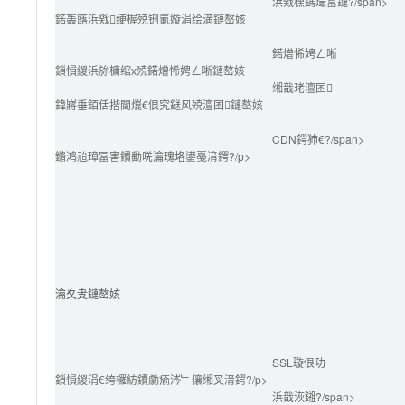
浜戣櫄鎷熶富鏈?/span>
鍩轰簬浜戣绠楃殑铏氭嫙涓绘満鏈嶅姟
鍩熷悕娉ㄥ唽
鎻愪緵浜旀槦绾х殑鍩熷悕娉ㄥ唽鏈嶅姟
缃戠珯澶囨
鍏嶈垂銆佸揩閫熴€佷究鎹风殑澶囨鏈嶅姟
CDN鍔犻€?/span>
鏅鸿兘璋冨害鐨勫唴瀹瑰垎鍙戞湇鍔?/p>
瀹夊叏鏈嶅姟
SSL璇佷功
鎻愪緵涓€绔欏紡鐨勮瘉涔﹂儴缃叉湇鍔?/p>
浜戠洃鎺?/span>