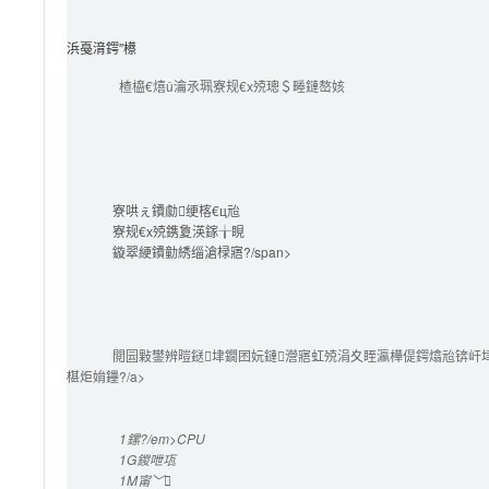
浜戞湇鍔″櫒
楂橀€熺ǔ瀹氶珮寮规€х殑璁＄畻鏈嶅姟
寮哄ぇ鐨勮绠楁€ц兘
寮规€х殑鎸夐渶鎵╁睍
鏇翠綆鐨勭綉缁滄椂寤?/span>

閲囩敤鐢辨暟鎹垏鐗囨妧鏈瀯寤虹殑涓夊眰瀛樺偍鍔熻兘锛屽
椹炬姢鑸?/a>

1鏍?/em>CPU
1G
鍐呭瓨
1M
甯﹀