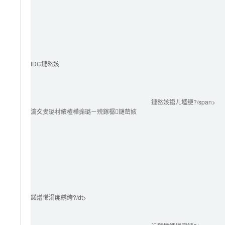
IDC鏈嶅姟
鏈嶅姟鍣ㄦ墭绠?/span>
瀹夊叏璐村績楂樺搧璐ㄧ殑鎵樼鏈嶅姟
鍩熷悕涓庣綉绔?/dt>
