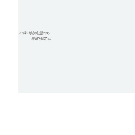
20
鍏?棣栧勾璧?/p>

绔嬪嵆璐拱