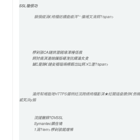
SSL璇佷功
鎻愪緵涓€绔欏紡鐨勮瘉涔﹂儴缃叉湇鍔?/span>

椤剁骇CA鏈烘瀯鎺堟潈棰佸彂
鍔犲瘑淇濇姢鏁版嵁浼犺緭瀹夊叏
鏀寔鎵€鏈夋祻瑙堝櫒鍜岀Щ鍔ㄨ澶?/span>

瀹炵幇缃戠珯HTTPS鍖栵紝浣跨綉绔欏彲淇★紝闃插姭鎸併€
戜笂浜у搧
浣撻獙鍨?DVSSL
Symantec
鍝佺墝
1涓?/em>椤剁骇鍩熷悕