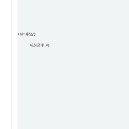
1
鍏?骞磋捣
绔嬪嵆璐拱