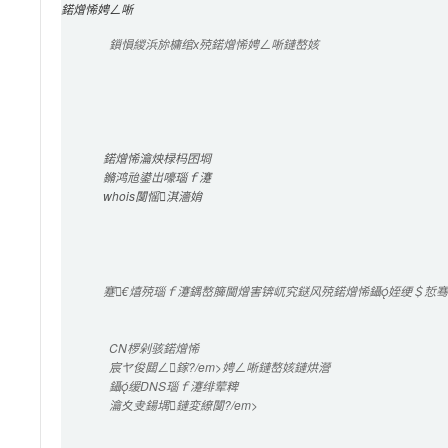
鍩熷悕娉ㄥ唽
鎻愪緵浜旀槦绾х殑鍩熷悕娉ㄥ唽鏈嶅姟
鍩熷悕瀹炴椂杩囨埛
鏅鸿兘鍙岀嚎瑙ｆ瀽
whois闅愮淇濇姢
蹇€熺殑瑙ｆ瀽鍝嶅簲閫熷害锛屼究鎹风殑鍩熷悕鑷姪绠＄悊骞冲
CN
椤剁骇鍩熷悕
宸ヤ俊閮ㄥ鎵?/em>娉ㄥ唽鏈嶅姟鏈烘瀯
鑷缓
DNS
瑙ｆ瀽绯荤粺
瀹夊叏鍚堣鏈変繚闅?/em>