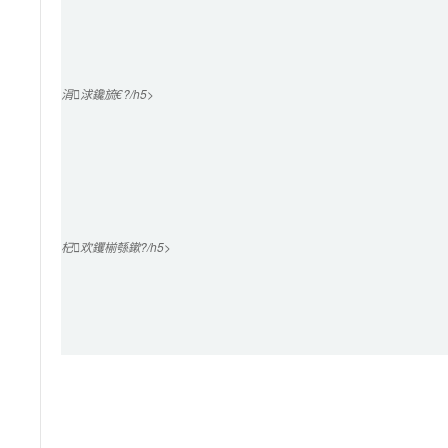
涓浗鑱旈€?/h5>

杞欢钁椾綔鏉?/h5>
