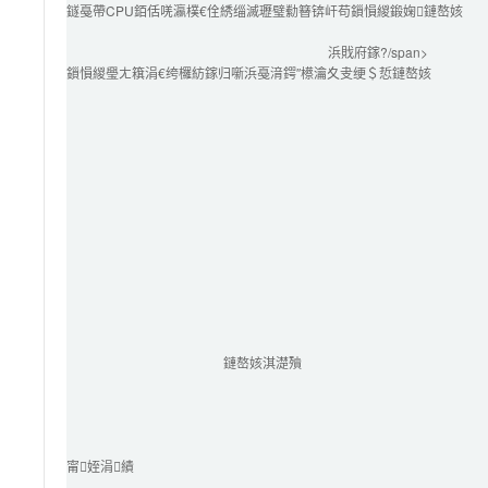
鐩戞帶CPU銆佸唴瀛樸€佺綉缁滅瓑璧勬簮锛屽苟鎻愪緵鍛婅鏈嶅姟
浜戝府鎵?/span>
鎻愪緵璺ㄤ簯涓€绔欏紡鎵归噺浜戞湇鍔″櫒瀹夊叏绠＄悊鏈嶅姟
鏈嶅姟淇濋殰
甯姪涓績