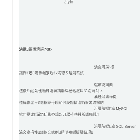
浜у搧
浜戣绠楁湇鍔?/dt>

浜戞湇鍔″櫒
鏋侀€熺ǔ瀹氶珮寮规€х殑璁＄畻鏈嶅姟
璐熻浇鍧囪　
楂樻€ц兘娴侀噺鍒嗗彂鐨勮礋杞藉潎琛℃湇鍔?/p>
瀵硅薄瀛樺偍
楂樺彲鐢ㄣ€佹槗鎵╁睍銆佷綆鎴愭湰銆佷竴绔欏紡
浜戞暟鎹簱 MySQL
绋冲畾鍙潬銆佸彲寮规€т几缂╃殑鏁版嵁鏂规
浜戞暟鎹簱 SQL Server
瀹夊叏杩愯銆佽交鏉剧鐞嗙殑鏁版嵁鏂规