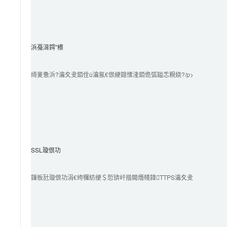
浜戞湇鍔″櫒
绮夎惫浜?瀹夊叏銆佺ǔ瀹氥€佷綆鎴愭湰銆佹弧鎰忎粯娆?/p>

SSL璇佷功
鏁板瓧璇佷功涓€绔欏紡绠＄悊锛屽揩閫熸帴鍏TTPS瀹夊叏