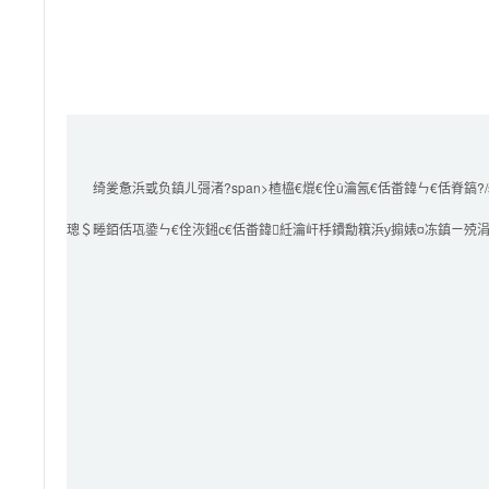
        绮夎惫浜戜负鎮ㄦ彁渚?span>楂橀€熴€佺ǔ瀹氥€佸畨鍏ㄣ€佸脊鎬?/span>鐨勪簯璁＄畻鏈嶅姟

璁＄畻銆佸瓨鍌ㄣ€佺洃鎺с€佸畨鍏紝瀹屽杽鐨勪簯浜у搧婊¤冻鎮ㄧ殑涓