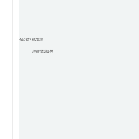
450
鍏?鏈堣捣
绔嬪嵆璐拱