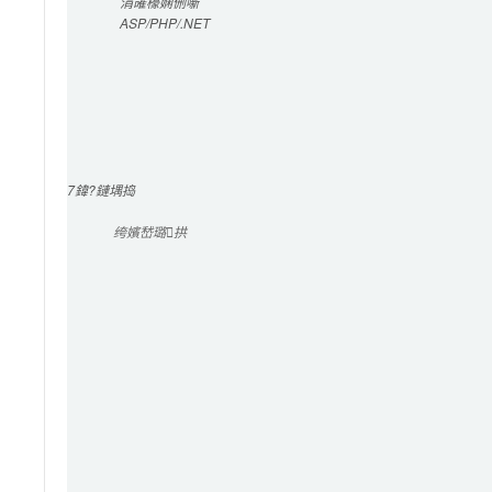
涓嶉檺
娴侀噺
ASP/PHP/.NET
7
鍏?鏈堣捣
绔嬪嵆璐拱