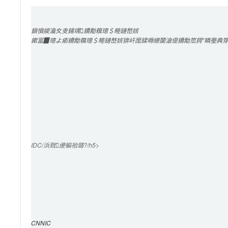
鎻愪緵
瀹夊叏鍚堣
鐨勪簯璁＄畻鏈嶅姟
鏉冨▉璁よ瘉鐨勪簯璁＄畻鏈嶅姟锛屽厖鍒嗕繚闅滄偍鐨勪笟鍔″疄璺典
IDC/浜戣绠楄祫璐?/h5>

CNNIC