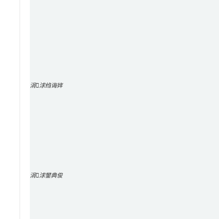
涓浗绉诲姩
涓浗鐢典俊