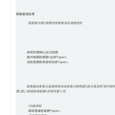
铏氭嫙涓绘満
鍩轰簬浜戣绠楃殑铏氭嫙涓绘満鏈嶅姟
鍗撹秺鐨勬€ц兘浣撻獙
鍑鸿壊鐨勯槻寰¤兘鍔?/span>

涓板瘜鐨勫甫瀹借祫婧?/span>

鍩轰簬绮夎惫浜戞灦璁惧湪绮夎惫浜戦珮鍙敤浜戞湇鍔″櫒涔嬩笂
愯璐ㄩ噺鏈夎緝楂樿姹傜殑鐢ㄦ埛
1G
绌洪棿
鍏嶈垂
鏁版嵁搴?/span>
