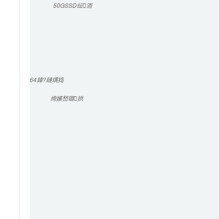
50G
SSD纭洏
64
鍏?鏈堣捣
绔嬪嵆璐拱