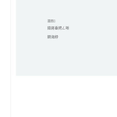
澶囨
鍏嶈垂娉ㄥ唽
鐧诲綍