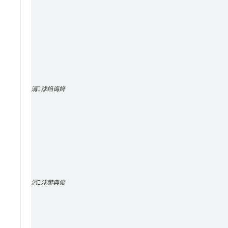
涓浗绉诲姩
涓浗鐢典俊