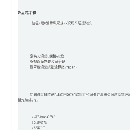
浜戞湇鍔″櫒
楂橀€熺ǔ瀹氶珮寮规€х殑璁＄畻鏈嶅姟
寮哄ぇ鐨勮绠楁€ц兘
寮规€х殑鎸夐渶鎵╁睍
鏇翠綆鐨勭綉缁滄椂寤?/span>

閲囩敤鐢辨暟鎹垏鐗囨妧鏈瀯寤虹殑涓夊眰瀛樺偍鍔熻兘锛屽
椹炬姢鑸?/a>

1鏍?/em>CPU
1G
鍐呭瓨
1M
甯﹀