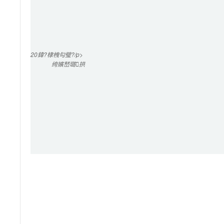
20
鍏?棣栧勾璧?/p>

绔嬪嵆璐拱