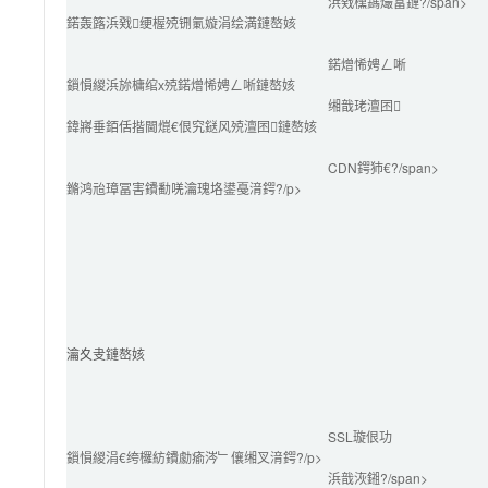
浜戣櫄鎷熶富鏈?/span>
鍩轰簬浜戣绠楃殑铏氭嫙涓绘満鏈嶅姟
鍩熷悕娉ㄥ唽
鎻愪緵浜旀槦绾х殑鍩熷悕娉ㄥ唽鏈嶅姟
缃戠珯澶囨
鍏嶈垂銆佸揩閫熴€佷究鎹风殑澶囨鏈嶅姟
CDN鍔犻€?/span>
鏅鸿兘璋冨害鐨勫唴瀹瑰垎鍙戞湇鍔?/p>
瀹夊叏鏈嶅姟
SSL璇佷功
鎻愪緵涓€绔欏紡鐨勮瘉涔﹂儴缃叉湇鍔?/p>
浜戠洃鎺?/span>