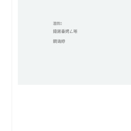
澶囨
鍏嶈垂娉ㄥ唽
鐧诲綍