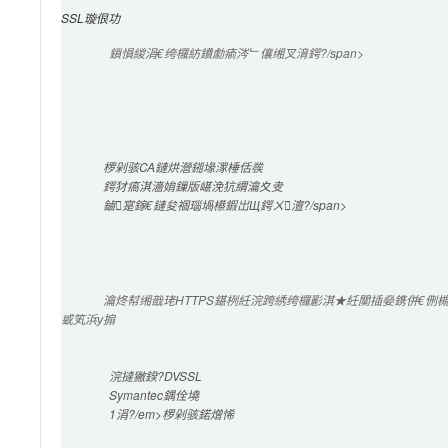
SSL璇佷功
鎻愪緵涓€绔欏紡鐨勮瘉涔﹂儴缃叉湇鍔?/span>

椤剁骇CA鏈烘瀯鎺堟潈棰佸彂
鍔犲瘑淇濇姢鏁版嵁浼犺緭瀹夊叏
鏀寔鎵€鏈夋祻瑙堝櫒鍜岀Щ鍔ㄨ澶?/span>

瀹炵幇缃戠珯HTTPS鍖栵紝浣跨綉绔欏彲淇★紝闃插姭鎸併€
戜笂浜у搧
浣撻獙鍨?DVSSL
Symantec
鍝佺墝
1涓?/em>椤剁骇鍩熷悕