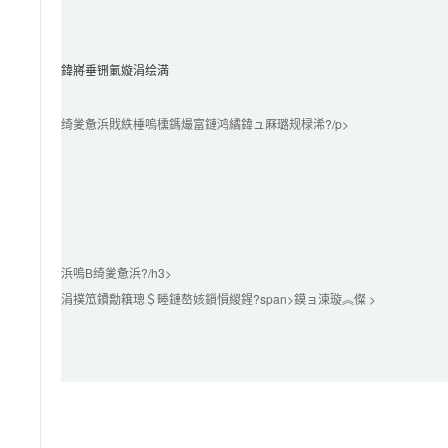
鍏嶈垂铏氭嫙涓绘満
绮夎惫浜戝紩棰嗚櫄鎷熶富鏈鸿繘鍏ュ厤璐规椂浠?/p>

浜嗚В绮夎惫浜?/h3>

涓撲笟鐨勪簯璁＄畻鏈嶅姟鎻愪緵鍟?span>鏌ョ湅璇︽儏 >