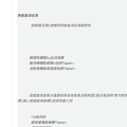
铏氭嫙涓绘満
鍩轰簬浜戣绠楃殑铏氭嫙涓绘満鏈嶅姟
鍗撹秺鐨勬€ц兘浣撻獙
鍑鸿壊鐨勯槻寰¤兘鍔?/span>

涓板瘜鐨勫甫瀹借祫婧?/span>

鍩轰簬绮夎惫浜戞灦璁惧湪绮夎惫浜戦珮鍙敤浜戞湇鍔″櫒涔嬩笂
愯璐ㄩ噺鏈夎緝楂樿姹傜殑鐢ㄦ埛
1G
绌洪棿
鍏嶈垂
鏁版嵁搴?/span>
