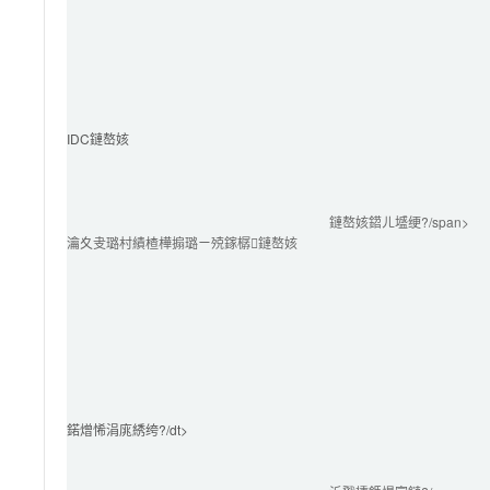
IDC鏈嶅姟
鏈嶅姟鍣ㄦ墭绠?/span>
瀹夊叏璐村績楂樺搧璐ㄧ殑鎵樼鏈嶅姟
鍩熷悕涓庣綉绔?/dt>
