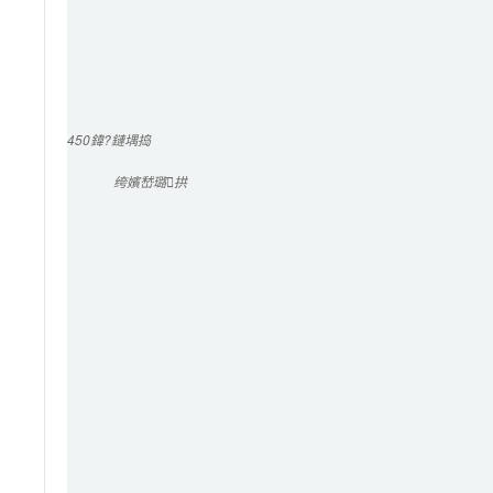
450
鍏?鏈堣捣
绔嬪嵆璐拱