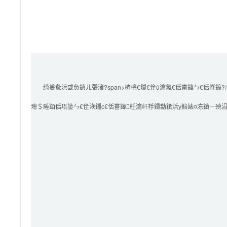
        绮夎惫浜戜负鎮ㄦ彁渚?span>楂橀€熴€佺ǔ瀹氥€佸畨鍏ㄣ€佸脊鎬?/span>鐨勪簯璁＄畻鏈嶅姟

璁＄畻銆佸瓨鍌ㄣ€佺洃鎺с€佸畨鍏紝瀹屽杽鐨勪簯浜у搧婊¤冻鎮ㄧ殑涓