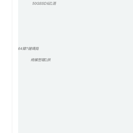
50G
SSD纭洏
64
鍏?鏈堣捣
绔嬪嵆璐拱