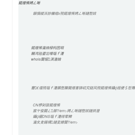
鍩熷悕娉ㄥ唽
鎻愪緵浜旀槦绾х殑鍩熷悕娉ㄥ唽鏈嶅姟
鍩熷悕瀹炴椂杩囨埛
鏅鸿兘鍙岀嚎瑙ｆ瀽
whois闅愮淇濇姢
蹇€熺殑瑙ｆ瀽鍝嶅簲閫熷害锛屼究鎹风殑鍩熷悕鑷姪绠＄悊骞冲
CN
椤剁骇鍩熷悕
宸ヤ俊閮ㄥ鎵?/em>娉ㄥ唽鏈嶅姟鏈烘瀯
鑷缓
DNS
瑙ｆ瀽绯荤粺
瀹夊叏鍚堣鏈変繚闅?/em>