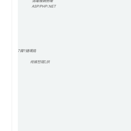
涓嶉檺
娴侀噺
ASP/PHP/.NET
7
鍏?鏈堣捣
绔嬪嵆璐拱