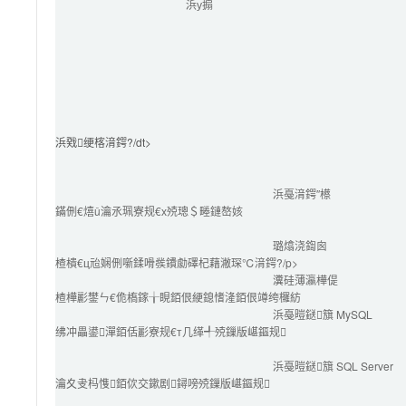
浜у搧
浜戣绠楁湇鍔?/dt>

浜戞湇鍔″櫒
鏋侀€熺ǔ瀹氶珮寮规€х殑璁＄畻鏈嶅姟
璐熻浇鍧囪　
楂樻€ц兘娴侀噺鍒嗗彂鐨勮礋杞藉潎琛℃湇鍔?/p>
瀵硅薄瀛樺偍
楂樺彲鐢ㄣ€佹槗鎵╁睍銆佷綆鎴愭湰銆佷竴绔欏紡
浜戞暟鎹簱 MySQL
绋冲畾鍙潬銆佸彲寮规€т几缂╃殑鏁版嵁鏂规
浜戞暟鎹簱 SQL Server
瀹夊叏杩愯銆佽交鏉剧鐞嗙殑鏁版嵁鏂规