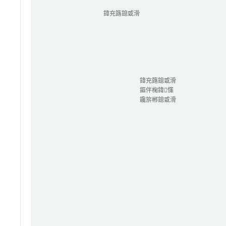
鍏充簬鎴戜滑
鍏充簬鎴戜滑
鏂伴椈鍏憡
鑱旂郴鎴戜滑