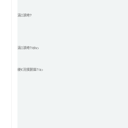
涓浗绔?							
涓浗绔?/div>

绠€浣撲腑鏂?/a>