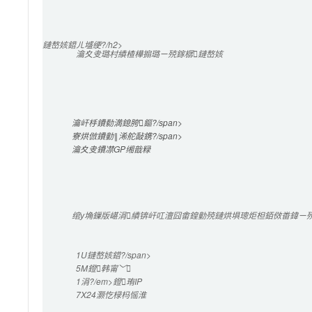
鏈嶅姟鍣ㄦ墭绠?/h2>

瀹夊叏璐村績楂樺搧璐ㄧ殑鎵樼鏈嶅姟
瀹屽杽鐨勬満鎴胯鏂?/span>

寮烘倣鐨勭‖浠舵敮鎸?/span>

瀹夊叏鐨凚GP缃戠粶
绾у埆鏁版嵁涓績锛屽叿澶囧畬鍠勭殑鏈烘埧璁炬柦銆傚畨鍏ㄧ殑
1U
鏈嶅姟鍣?/span>

5M
鐙韩甯﹀
1涓?/em>鐙珛IP
7X24灏忔椂
杩愮淮