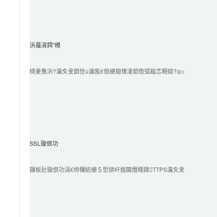
浜戞湇鍔″櫒
绮夎惫浜?瀹夊叏銆佺ǔ瀹氥€佷綆鎴愭湰銆佹弧鎰忎粯娆?/p>

SSL璇佷功
鏁板瓧璇佷功涓€绔欏紡绠＄悊锛屽揩閫熸帴鍏TTPS瀹夊叏