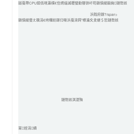
鐩戞帶CPU銆佸唴瀛樸€佺綉缁滅瓑璧勬簮锛屽苟鎻愪緵鍛婅鏈嶅姟
浜戝府鎵?/span>
鎻愪緵璺ㄤ簯涓€绔欏紡鎵归噺浜戞湇鍔″櫒瀹夊叏绠＄悊鏈嶅姟
鏈嶅姟淇濋殰
甯姪涓績