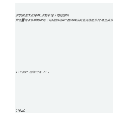
鎻愪緵
瀹夊叏鍚堣
鐨勪簯璁＄畻鏈嶅姟
鏉冨▉璁よ瘉鐨勪簯璁＄畻鏈嶅姟锛屽厖鍒嗕繚闅滄偍鐨勪笟鍔″疄璺典
IDC/浜戣绠楄祫璐?/h5>

CNNIC