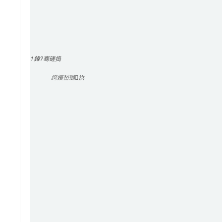
1
鍏?骞磋捣
绔嬪嵆璐拱