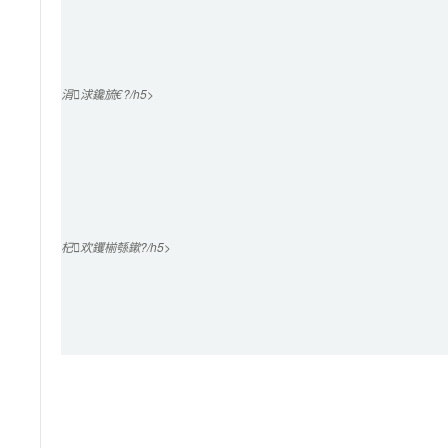
涓浗鑱旈€?/h5>

杞欢钁椾綔鏉?/h5>
