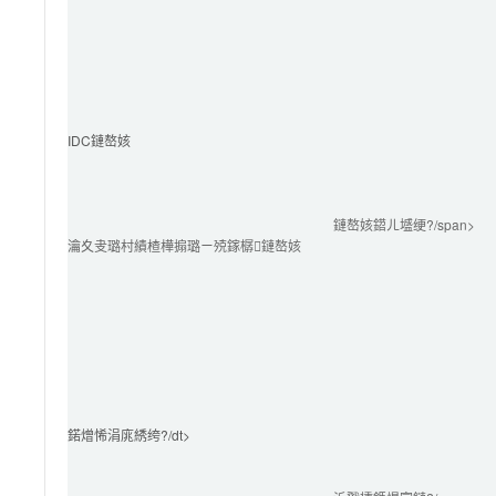
IDC鏈嶅姟
鏈嶅姟鍣ㄦ墭绠?/span>
瀹夊叏璐村績楂樺搧璐ㄧ殑鎵樼鏈嶅姟
鍩熷悕涓庣綉绔?/dt>
