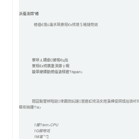
浜戞湇鍔″櫒
楂橀€熺ǔ瀹氶珮寮规€х殑璁＄畻鏈嶅姟
寮哄ぇ鐨勮绠楁€ц兘
寮规€х殑鎸夐渶鎵╁睍
鏇翠綆鐨勭綉缁滄椂寤?/span>

閲囩敤鐢辨暟鎹垏鐗囨妧鏈瀯寤虹殑涓夊眰瀛樺偍鍔熻兘锛屽
椹炬姢鑸?/a>

1鏍?/em>CPU
1G
鍐呭瓨
1M
甯﹀