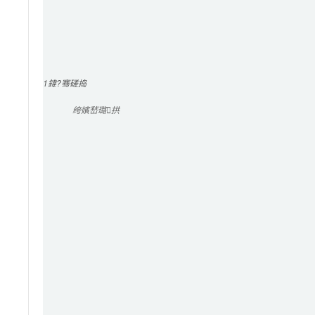
1
鍏?骞磋捣
绔嬪嵆璐拱