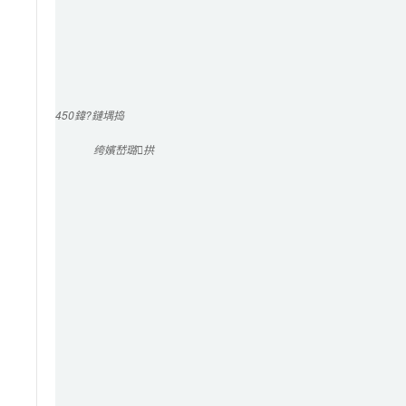
450
鍏?鏈堣捣
绔嬪嵆璐拱