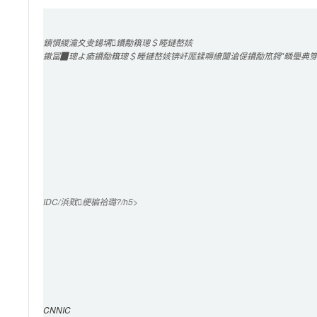
鎻愪緵
瀹夊叏鍚堣
鐨勪簯璁＄畻鏈嶅姟
鏉冨▉璁よ瘉鐨勪簯璁＄畻鏈嶅姟锛屽厖鍒嗕繚闅滄偍鐨勪笟鍔″疄璺典
IDC/浜戣绠楄祫璐?/h5>

CNNIC