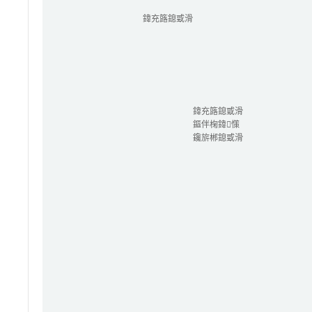
鍏充簬鎴戜滑
鍏充簬鎴戜滑
鏂伴椈鍏憡
鑱旂郴鎴戜滑