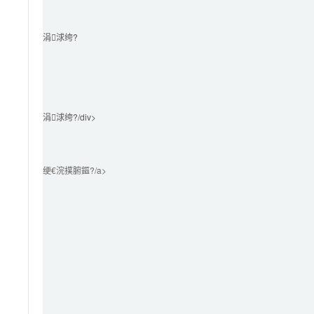
涓浗绔?							
涓浗绔?/div>

绠€浣撲腑鏂?/a>