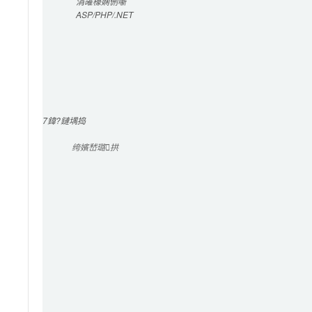
涓嶉檺
娴侀噺
ASP/PHP/.NET
7
鍏?鏈堣捣
绔嬪嵆璐拱