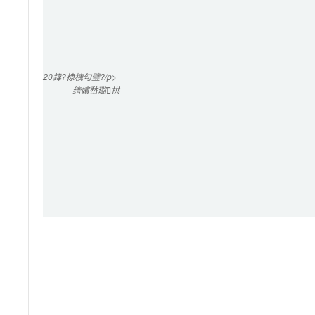
20
鍏?棣栧勾璧?/p>

绔嬪嵆璐拱