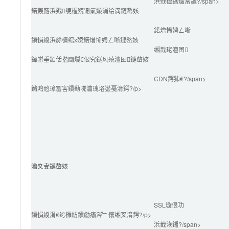
浜戣櫄鎷熶富鏈?/span>
鍩轰簬浜戣绠楃殑铏氭嫙涓绘満鏈嶅姟
鍩熷悕娉ㄥ唽
鎻愪緵浜旀槦绾х殑鍩熷悕娉ㄥ唽鏈嶅姟
缃戠珯澶囨
鍏嶈垂銆佸揩閫熴€佷究鎹风殑澶囨鏈嶅姟
CDN鍔犻€?/span>
鏅鸿兘璋冨害鐨勫唴瀹瑰垎鍙戞湇鍔?/p>
瀹夊叏鏈嶅姟
SSL璇佷功
鎻愪緵涓€绔欏紡鐨勮瘉涔﹂儴缃叉湇鍔?/p>
浜戠洃鎺?/span>