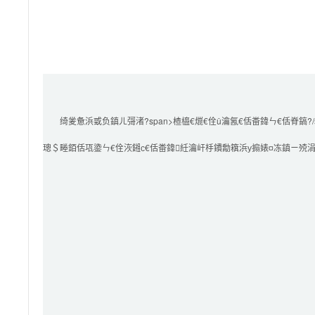
        绮夎惫浜戜负鎮ㄦ彁渚?span>楂橀€熴€佺ǔ瀹氥€佸畨鍏ㄣ€佸脊鎬?/span>鐨勪簯璁＄畻鏈嶅姟

璁＄畻銆佸瓨鍌ㄣ€佺洃鎺с€佸畨鍏紝瀹屽杽鐨勪簯浜у搧婊¤冻鎮ㄧ殑涓