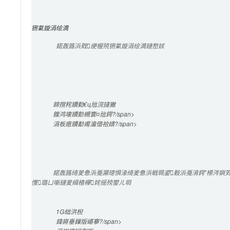
铏氭嫙涓绘満
鍩轰簬浜戣绠楃殑铏氭嫙涓绘満鏈嶅姟
鍗撹秺鐨勬€ц兘浣撻獙
鍑鸿壊鐨勯槻寰¤兘鍔?/span>

涓板瘜鐨勫甫瀹借祫婧?/span>

鍩轰簬绮夎惫浜戞灦璁惧湪绮夎惫浜戦珮鍙敤浜戞湇鍔″櫒涔嬩笂
愯璐ㄩ噺鏈夎緝楂樿姹傜殑鐢ㄦ埛
1G
绌洪棿
鍏嶈垂
鏁版嵁搴?/span>
