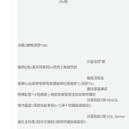
浜у搧
浜戣绠楁湇鍔?/dt>

浜戞湇鍔″櫒
鏋侀€熺ǔ瀹氶珮寮规€х殑璁＄畻鏈嶅姟
璐熻浇鍧囪　
楂樻€ц兘娴侀噺鍒嗗彂鐨勮礋杞藉潎琛℃湇鍔?/p>
瀵硅薄瀛樺偍
楂樺彲鐢ㄣ€佹槗鎵╁睍銆佷綆鎴愭湰銆佷竴绔欏紡
浜戞暟鎹簱 MySQL
绋冲畾鍙潬銆佸彲寮规€т几缂╃殑鏁版嵁鏂规
浜戞暟鎹簱 SQL Server
瀹夊叏杩愯銆佽交鏉剧鐞嗙殑鏁版嵁鏂规