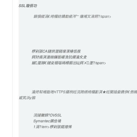
SSL璇佷功
鎻愪緵涓€绔欏紡鐨勮瘉涔﹂儴缃叉湇鍔?/span>

椤剁骇CA鏈烘瀯鎺堟潈棰佸彂
鍔犲瘑淇濇姢鏁版嵁浼犺緭瀹夊叏
鏀寔鎵€鏈夋祻瑙堝櫒鍜岀Щ鍔ㄨ澶?/span>

瀹炵幇缃戠珯HTTPS鍖栵紝浣跨綉绔欏彲淇★紝闃插姭鎸併€
戜笂浜у搧
浣撻獙鍨?DVSSL
Symantec
鍝佺墝
1涓?/em>椤剁骇鍩熷悕