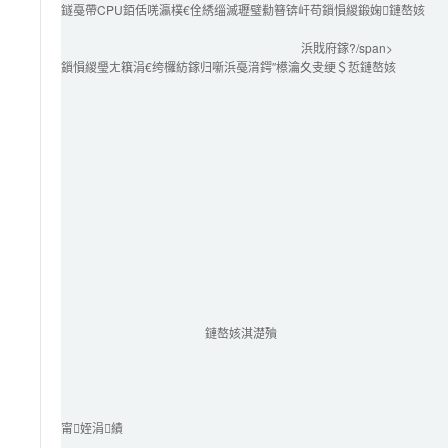
鐩戞帶CPU銆佸唴瀛樸€佺綉缁滅瓑璧勬簮锛屽苟鎻愪緵鍛婅鏈嶅姟
浜戝府鎵?/span>
鎻愪緵璺ㄤ簯涓€绔欏紡鎵归噺浜戞湇鍔″櫒瀹夊叏绠＄悊鏈嶅姟
鏈嶅姟淇濋殰
甯姪涓績