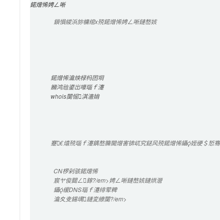
鍩熷悕娉ㄥ唽
鎻愪緵浜旀槦绾х殑鍩熷悕娉ㄥ唽鏈嶅姟
鍩熷悕瀹炴椂杩囨埛
鏅鸿兘鍙岀嚎瑙ｆ瀽
whois闅愮淇濇姢
蹇€熺殑瑙ｆ瀽鍝嶅簲閫熷害锛屼究鎹风殑鍩熷悕鑷姪绠＄悊骞冲
CN
椤剁骇鍩熷悕
宸ヤ俊閮ㄥ鎵?/em>娉ㄥ唽鏈嶅姟鏈烘瀯
鑷缓
DNS
瑙ｆ瀽绯荤粺
瀹夊叏鍚堣鏈変繚闅?/em>