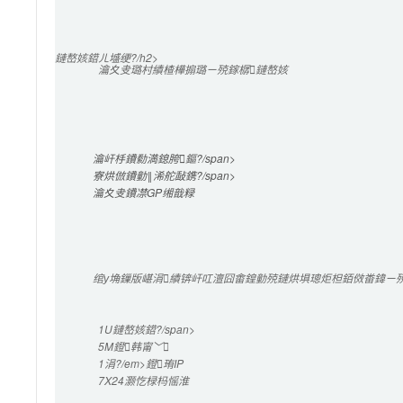
鏈嶅姟鍣ㄦ墭绠?/h2>

瀹夊叏璐村績楂樺搧璐ㄧ殑鎵樼鏈嶅姟
瀹屽杽鐨勬満鎴胯鏂?/span>

寮烘倣鐨勭‖浠舵敮鎸?/span>

瀹夊叏鐨凚GP缃戠粶
绾у埆鏁版嵁涓績锛屽叿澶囧畬鍠勭殑鏈烘埧璁炬柦銆傚畨鍏ㄧ殑
1U
鏈嶅姟鍣?/span>

5M
鐙韩甯﹀
1涓?/em>鐙珛IP
7X24灏忔椂
杩愮淮