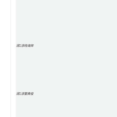
涓浗绉诲姩
涓浗鐢典俊