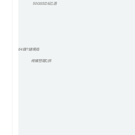
50G
SSD纭洏
64
鍏?鏈堣捣
绔嬪嵆璐拱