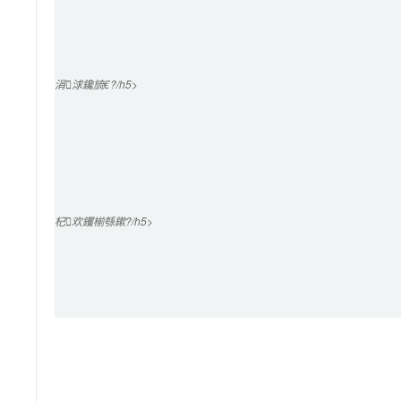
涓浗鑱旈€?/h5>

杞欢钁椾綔鏉?/h5>
