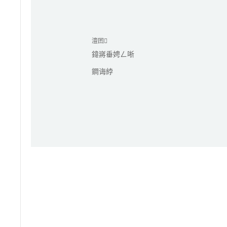
澶囨
鍏嶈垂娉ㄥ唽
鐧诲綍