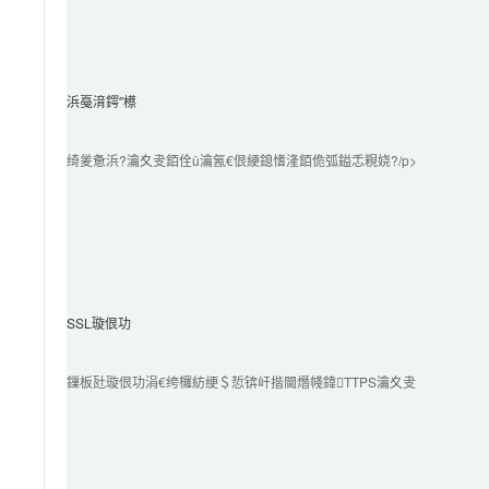
浜戞湇鍔″櫒
绮夎惫浜?瀹夊叏銆佺ǔ瀹氥€佷綆鎴愭湰銆佹弧鎰忎粯娆?/p>

SSL璇佷功
鏁板瓧璇佷功涓€绔欏紡绠＄悊锛屽揩閫熸帴鍏TTPS瀹夊叏