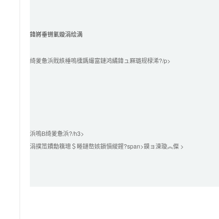
鍏嶈垂铏氭嫙涓绘満
绮夎惫浜戝紩棰嗚櫄鎷熶富鏈鸿繘鍏ュ厤璐规椂浠?/p>

浜嗚В绮夎惫浜?/h3>

涓撲笟鐨勪簯璁＄畻鏈嶅姟鎻愪緵鍟?span>鏌ョ湅璇︽儏 >