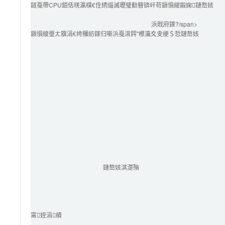
鐩戞帶CPU銆佸唴瀛樸€佺綉缁滅瓑璧勬簮锛屽苟鎻愪緵鍛婅鏈嶅姟
浜戝府鎵?/span>
鎻愪緵璺ㄤ簯涓€绔欏紡鎵归噺浜戞湇鍔″櫒瀹夊叏绠＄悊鏈嶅姟
鏈嶅姟淇濋殰
甯姪涓績