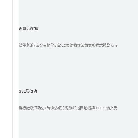
浜戞湇鍔″櫒
绮夎惫浜?瀹夊叏銆佺ǔ瀹氥€佷綆鎴愭湰銆佹弧鎰忎粯娆?/p>

SSL璇佷功
鏁板瓧璇佷功涓€绔欏紡绠＄悊锛屽揩閫熸帴鍏TTPS瀹夊叏