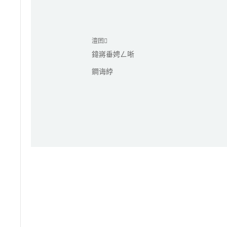
澶囨
鍏嶈垂娉ㄥ唽
鐧诲綍