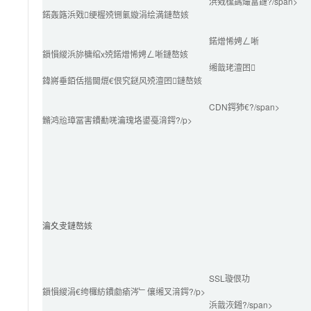
浜戣櫄鎷熶富鏈?/span>
鍩轰簬浜戣绠楃殑铏氭嫙涓绘満鏈嶅姟
鍩熷悕娉ㄥ唽
鎻愪緵浜旀槦绾х殑鍩熷悕娉ㄥ唽鏈嶅姟
缃戠珯澶囨
鍏嶈垂銆佸揩閫熴€佷究鎹风殑澶囨鏈嶅姟
CDN鍔犻€?/span>
鏅鸿兘璋冨害鐨勫唴瀹瑰垎鍙戞湇鍔?/p>
瀹夊叏鏈嶅姟
SSL璇佷功
鎻愪緵涓€绔欏紡鐨勮瘉涔﹂儴缃叉湇鍔?/p>
浜戠洃鎺?/span>