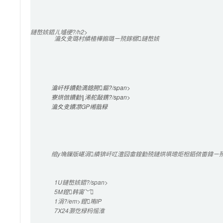
鏈嶅姟鍣ㄦ墭绠?/h2>

瀹夊叏璐村績楂樺搧璐ㄧ殑鎵樼鏈嶅姟
瀹屽杽鐨勬満鎴胯鏂?/span>

寮烘倣鐨勭‖浠舵敮鎸?/span>

瀹夊叏鐨凚GP缃戠粶
绾у埆鏁版嵁涓績锛屽叿澶囧畬鍠勭殑鏈烘埧璁炬柦銆傚畨鍏ㄧ殑
1U
鏈嶅姟鍣?/span>

5M
鐙韩甯﹀
1涓?/em>鐙珛IP
7X24灏忔椂
杩愮淮