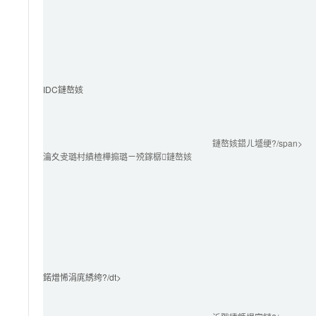
IDC鏈嶅姟
鏈嶅姟鍣ㄦ墭绠?/span>
瀹夊叏璐村績楂樺搧璐ㄧ殑鎵樼鏈嶅姟
鍩熷悕涓庣綉绔?/dt>
