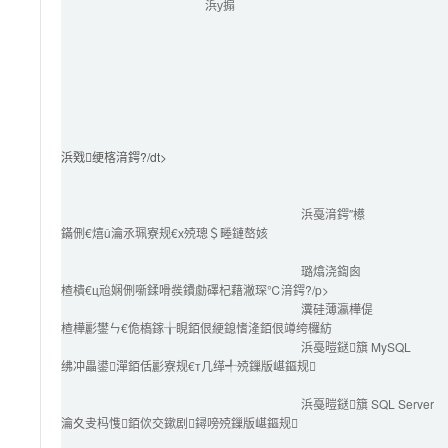
浜у搧
浜戣绠楁湇鍔?/dt>

浜戞湇鍔″櫒
鏋侀€熺ǔ瀹氶珮寮规€х殑璁＄畻鏈嶅姟
璐熻浇鍧囪　
楂樻€ц兘娴侀噺鍒嗗彂鐨勮礋杞藉潎琛℃湇鍔?/p>
瀵硅薄瀛樺偍
楂樺彲鐢ㄣ€佹槗鎵╁睍銆佷綆鎴愭湰銆佷竴绔欏紡
浜戞暟鎹簱 MySQL
绋冲畾鍙潬銆佸彲寮规€т几缂╃殑鏁版嵁鏂规
浜戞暟鎹簱 SQL Server
瀹夊叏杩愯銆佽交鏉剧鐞嗙殑鏁版嵁鏂规