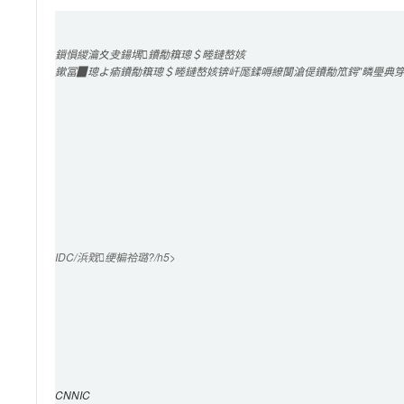
鎻愪緵
瀹夊叏鍚堣
鐨勪簯璁＄畻鏈嶅姟
鏉冨▉璁よ瘉鐨勪簯璁＄畻鏈嶅姟锛屽厖鍒嗕繚闅滄偍鐨勪笟鍔″疄璺典
IDC/浜戣绠楄祫璐?/h5>

CNNIC