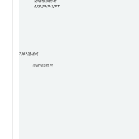
涓嶉檺
娴侀噺
ASP/PHP/.NET
7
鍏?鏈堣捣
绔嬪嵆璐拱