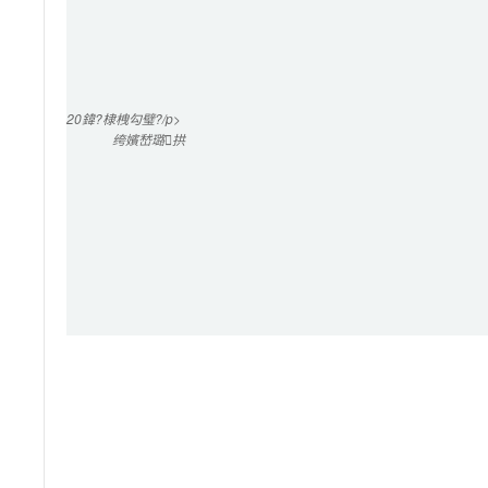
20
鍏?棣栧勾璧?/p>

绔嬪嵆璐拱