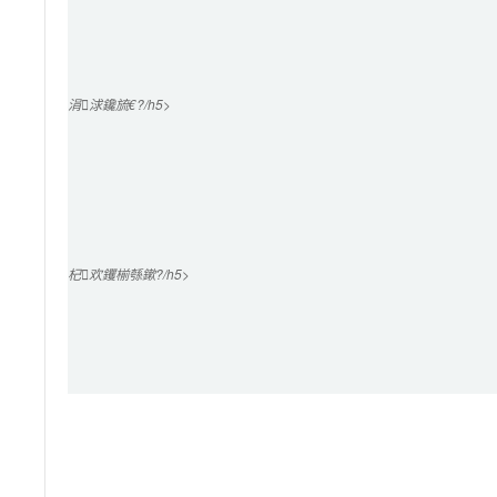
涓浗鑱旈€?/h5>

杞欢钁椾綔鏉?/h5>
