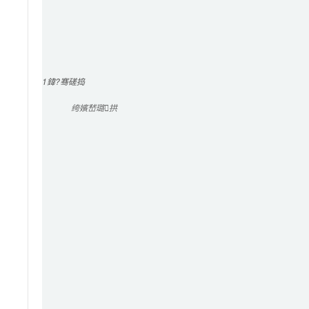
1
鍏?骞磋捣
绔嬪嵆璐拱