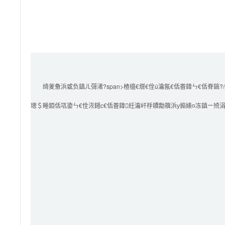
        绮夎惫浜戜负鎮ㄦ彁渚?span>楂橀€熴€佺ǔ瀹氥€佸畨鍏ㄣ€佸脊鎬?/span>鐨勪簯璁＄畻鏈嶅姟

璁＄畻銆佸瓨鍌ㄣ€佺洃鎺с€佸畨鍏紝瀹屽杽鐨勪簯浜у搧婊¤冻鎮ㄧ殑涓