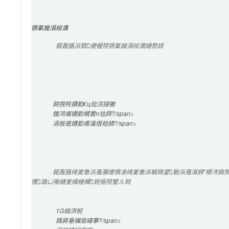
铏氭嫙涓绘満
鍩轰簬浜戣绠楃殑铏氭嫙涓绘満鏈嶅姟
鍗撹秺鐨勬€ц兘浣撻獙
鍑鸿壊鐨勯槻寰¤兘鍔?/span>

涓板瘜鐨勫甫瀹借祫婧?/span>

鍩轰簬绮夎惫浜戞灦璁惧湪绮夎惫浜戦珮鍙敤浜戞湇鍔″櫒涔嬩笂
愯璐ㄩ噺鏈夎緝楂樿姹傜殑鐢ㄦ埛
1G
绌洪棿
鍏嶈垂
鏁版嵁搴?/span>
