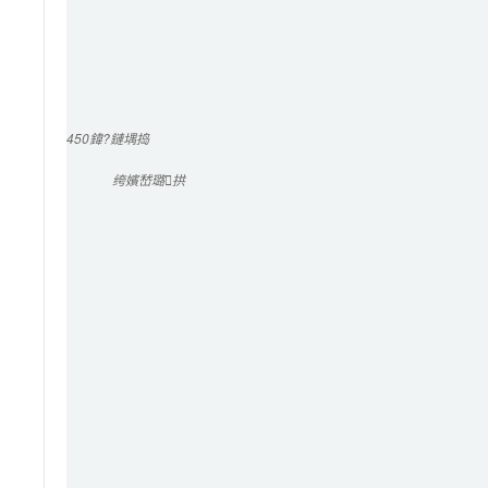
450
鍏?鏈堣捣
绔嬪嵆璐拱