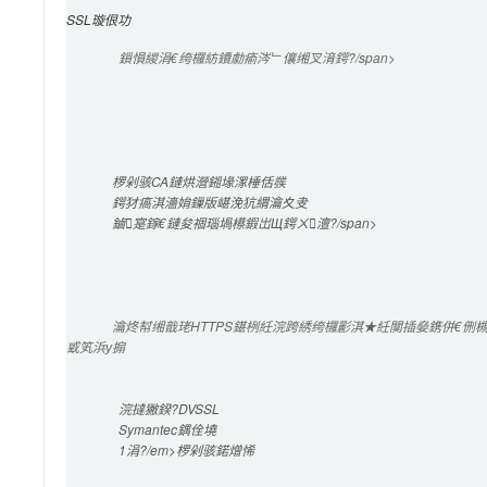
SSL璇佷功
鎻愪緵涓€绔欏紡鐨勮瘉涔﹂儴缃叉湇鍔?/span>

椤剁骇CA鏈烘瀯鎺堟潈棰佸彂
鍔犲瘑淇濇姢鏁版嵁浼犺緭瀹夊叏
鏀寔鎵€鏈夋祻瑙堝櫒鍜岀Щ鍔ㄨ澶?/span>

瀹炵幇缃戠珯HTTPS鍖栵紝浣跨綉绔欏彲淇★紝闃插姭鎸併€
戜笂浜у搧
浣撻獙鍨?DVSSL
Symantec
鍝佺墝
1涓?/em>椤剁骇鍩熷悕