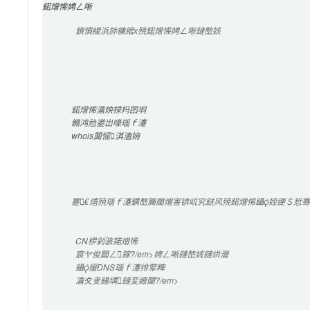
鍩熷悕娉ㄥ唽
鎻愪緵浜旀槦绾х殑鍩熷悕娉ㄥ唽鏈嶅姟
鍩熷悕瀹炴椂杩囨埛
鏅鸿兘鍙岀嚎瑙ｆ瀽
whois闅愮淇濇姢
蹇€熺殑瑙ｆ瀽鍝嶅簲閫熷害锛屼究鎹风殑鍩熷悕鑷姪绠＄悊骞冲
CN
椤剁骇鍩熷悕
宸ヤ俊閮ㄥ鎵?/em>娉ㄥ唽鏈嶅姟鏈烘瀯
鑷缓
DNS
瑙ｆ瀽绯荤粺
瀹夊叏鍚堣鏈変繚闅?/em>