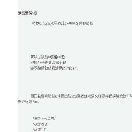
浜戞湇鍔″櫒
楂橀€熺ǔ瀹氶珮寮规€х殑璁＄畻鏈嶅姟
寮哄ぇ鐨勮绠楁€ц兘
寮规€х殑鎸夐渶鎵╁睍
鏇翠綆鐨勭綉缁滄椂寤?/span>

閲囩敤鐢辨暟鎹垏鐗囨妧鏈瀯寤虹殑涓夊眰瀛樺偍鍔熻兘锛屽
椹炬姢鑸?/a>

1鏍?/em>CPU
1G
鍐呭瓨
1M
甯﹀