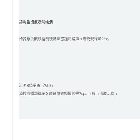
鍏嶈垂铏氭嫙涓绘満
绮夎惫浜戝紩棰嗚櫄鎷熶富鏈鸿繘鍏ュ厤璐规椂浠?/p>

浜嗚В绮夎惫浜?/h3>

涓撲笟鐨勪簯璁＄畻鏈嶅姟鎻愪緵鍟?span>鏌ョ湅璇︽儏 >