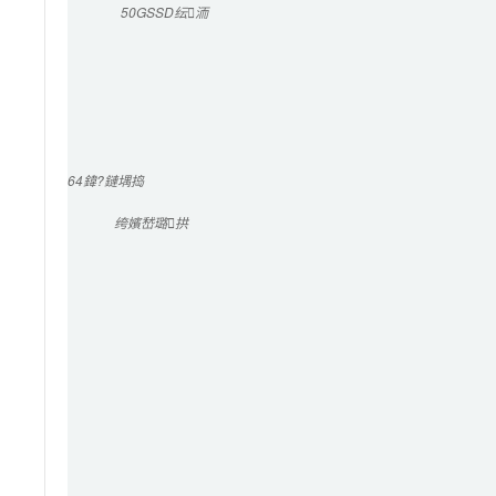
50G
SSD纭洏
64
鍏?鏈堣捣
绔嬪嵆璐拱