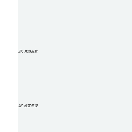
涓浗绉诲姩
涓浗鐢典俊