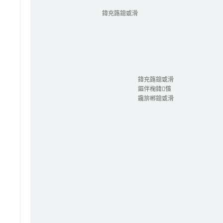
鍏充簬鎴戜滑
鍏充簬鎴戜滑
鏂伴椈鍏憡
鑱旂郴鎴戜滑