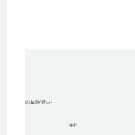
鏈€鏂版椿鍔?/a>
浜у搧