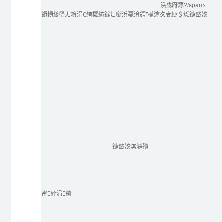
浜戝府鎵?/span>
鎻愪緵璺ㄤ簯涓€绔欏紡鎵归噺浜戞湇鍔″櫒瀹夊叏绠＄悊鏈嶅姟
鏈嶅姟淇濋殰
甯姪涓績