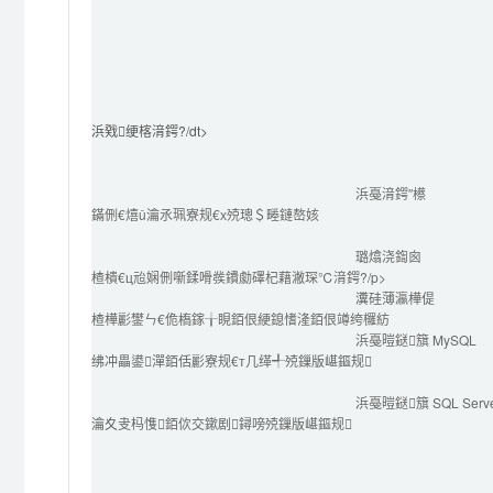
浜戣绠楁湇鍔?/dt>

浜戞湇鍔″櫒
鏋侀€熺ǔ瀹氶珮寮规€х殑璁＄畻鏈嶅姟
璐熻浇鍧囪　
楂樻€ц兘娴侀噺鍒嗗彂鐨勮礋杞藉潎琛℃湇鍔?/p>
瀵硅薄瀛樺偍
楂樺彲鐢ㄣ€佹槗鎵╁睍銆佷綆鎴愭湰銆佷竴绔欏紡
浜戞暟鎹簱 MySQL
绋冲畾鍙潬銆佸彲寮规€т几缂╃殑鏁版嵁鏂规
浜戞暟鎹簱 SQL Serv
瀹夊叏杩愯銆佽交鏉剧鐞嗙殑鏁版嵁鏂规