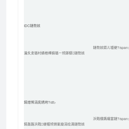
IDC鏈嶅姟
鏈嶅姟鍣ㄦ墭绠?/span
瀹夊叏璐村績楂樺搧璐ㄧ殑鎵樼鏈嶅姟
鍩熷悕涓庣綉绔?/dt>

浜戣櫄鎷熶富鏈?/span
鍩轰簬浜戣绠楃殑铏氭嫙涓绘満鏈嶅姟