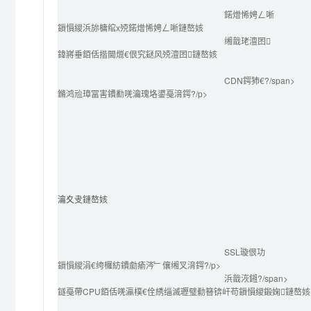
鍩熷悕娉ㄥ唽
鎻愪緵浜旀槦绾х殑鍩熷悕娉ㄥ唽鏈嶅姟
缃戠珯澶囨
鍏嶈垂銆佸揩閫熴€佷究鎹风殑澶囨鏈嶅姟
CDN鍔犻€?/span>
鏅鸿兘璋冨害鐨勫唴瀹瑰垎鍙戞湇鍔?/p>
瀹夊叏鏈嶅姟
SSL璇佷功
鎻愪緵涓€绔欏紡鐨勮瘉涔﹂儴缃叉湇鍔?/p>
浜戠洃鎺?/span>
鐩戞帶CPU銆佸唴瀛樸€佺綉缁滅瓑璧勬簮锛屽苟鎻愪緵鍛婅鏈嶅姟