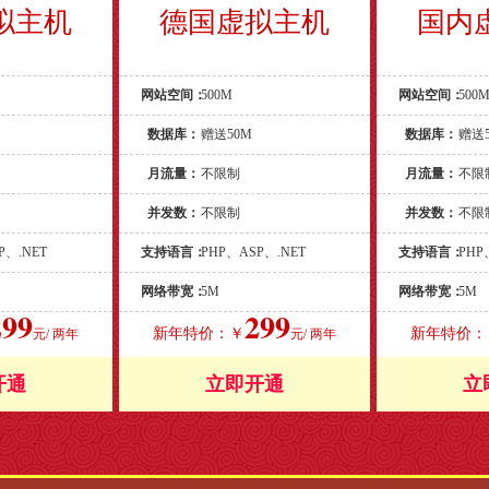
拟主机
德国虚拟主机
国内
网站空间：
500M
网站空间：
500
数据库：
赠送50M
数据库：
赠送
月流量：
不限制
月流量：
不限
并发数：
不限制
并发数：
不限
P、.NET
支持语言：
PHP、ASP、.NET
支持语言：
PHP
网络带宽：
5M
网络带宽：
5M
299
299
新年特价：￥
新年特价：
元/ 两年
元/ 两年
开通
立即开通
立