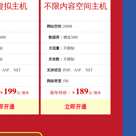
虚拟主机
不限内容空间主机
M
网站空间：
500M
50M
数据库：
赠送50M
制
月流量：
不限制
制
并发数：
不限制
、ASP、.NET
支持语言：
PHP、ASP、.NET
网络带宽：
5M
199
189
￥
新年特价：￥
元/ 两年
元/ 两年
即开通
立即开通