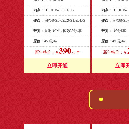
内存：
1G DDR4 ECC REG
内存：
1G DDR4 
硬盘：
固态60GB C盘20G D盘40G
硬盘：
固态60GB 
带宽：
香港100M，国际3M独享
带宽：
10M独享
原价：
450
元/年
原价：
490
元/年
390
新年特价：￥
新年特价：￥
元/ 年
立即开通
立即