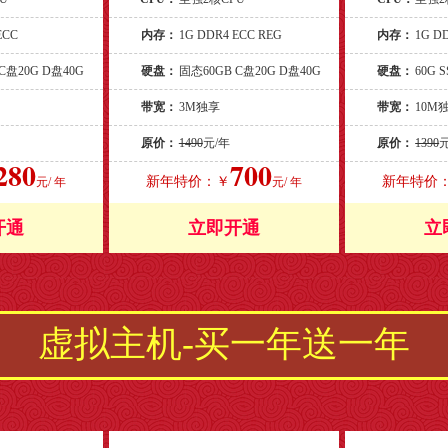
ECC
内存：
1G DDR4 ECC REG
内存：
1G D
C盘20G D盘40G
硬盘：
固态60GB C盘20G D盘40G
硬盘：
60G 
带宽：
3M独享
带宽：
10M
原价：
1490
元/年
原价：
1390
280
700
新年特价：￥
新年特价
元/ 年
元/ 年
开通
立即开通
立
虚拟主机-买一年送一年