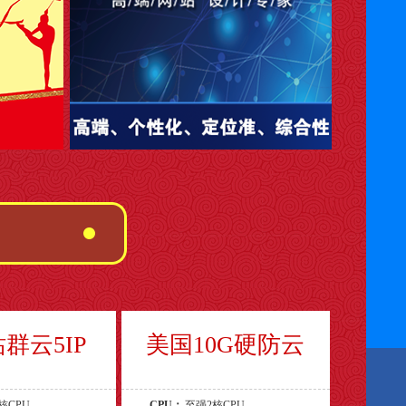
群云5IP
美国10G硬防云
核CPU
CPU：
至强2核CPU