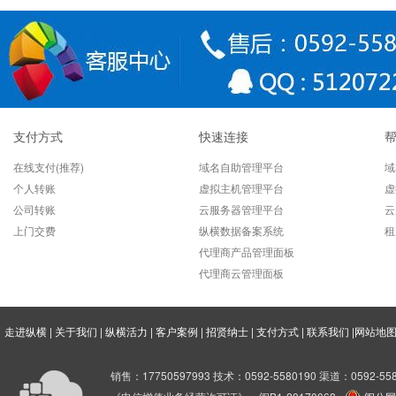
"linux下批量添加用户和修改
如何设置伪静态？
认识了解DDoS攻击以及防范
什么是伪静态？
支付方式
快速连接
什么是mod_rewrite？
在线支付(推荐)
域名自助管理平台
域
什么是FTP？FTP有哪些功能
个人转账
虚拟主机管理平台
虚
公司转账
云服务器管理平台
云
数据存储安全之磁盘备份
上门交费
纵横数据备案系统
租
代理商产品管理面板
DDOS的攻击原理与防御方法
代理商云管理面板
如何找回已经删除数据
linux系统压缩和解压命令 tar
走进纵横
|
关于我们
|
纵横活力
|
客户案例
|
招贤纳士
|
支付方式
|
联系我们
|
网站地
"Linux 系统如何禁ping, CentO
销售：17750597993 技术：0592-5580190 渠道：0592-558