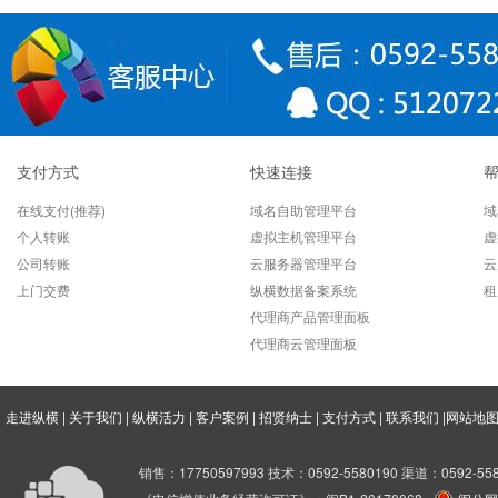
CSS3选择器用法
一篇关于html5播放视频的讲
php的无限极分类怎么实现
纵横数据服务器网站搭建步骤
支付方式
快速连接
纵横数据教你做论坛成功5大
在线支付(推荐)
域名自助管理平台
域
常见http代码错误原因
个人转账
虚拟主机管理平台
虚
公司转账
云服务器管理平台
云
网站建设网站结构优化策略
上门交费
纵横数据备案系统
租
代理商产品管理面板
网站建设的内链建设策略
代理商云管理面板
[定制建站]网站制作流程
HTML5和以前HTML4的区别
走进纵横
|
关于我们
|
纵横活力
|
客户案例
|
招贤纳士
|
支付方式
|
联系我们
|
网站地
外贸网站建设准则
销售：17750597993 技术：0592-5580190 渠道：0592-558