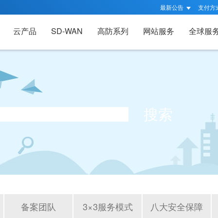
最新公告
支付方
云产品
SD-WAN
高防系列
网站服务
全球服
备案团队
3×3服务模式
八大安全保障